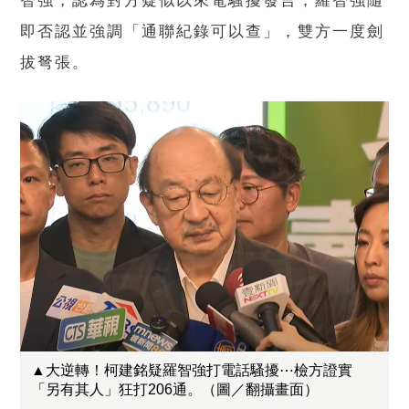
智強，認為對方疑似以來電騷擾發言；羅智強隨
即否認並強調「通聯紀錄可以查」，雙方一度劍
拔弩張。
▲大逆轉！柯建銘疑羅智強打電話騷擾⋯檢方證實
「另有其人」狂打206通。（圖／翻攝畫面）