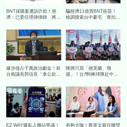
BNT採購案遭訴詐欺！慈
騙慈濟11億買BNT疫苗！
濟：已委任理律律師 將採
檢調搜索台中豪宅 查扣逾
必要措施捍衛捐款人權益
10億8千萬犯罪所得
爆涉侵占千萬政治獻金！前
隊牌只寫「德芙蘭、飛
台南議長郭信良「拿公款補
揚」！台灣6棒球隊赴中交
個人債缺」 檢方起訴求重
流藏校名 陸委會發聲警告
刑
EZ WAY爆私人獨佔爭議！
有夠大咖！蔡英文親任陳瑩