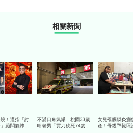
相關新聞
延燒！遭指「討
不滿口角氣爆！桃園33歲
女兒罹腦膜炎癱
哥」蹦闆氣炸喊
啃老男「買刀砍死74歲老
產！母親堅毅照
慧回應了
父」 母震驚：沒想到會這
笑容就值得」 