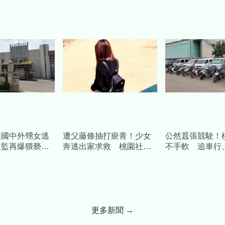
樣
動關懷送慰問金
喉國中外甥女逃
遭父藤條抽打瘀青！少女
公然囂張競駛！
入監再爆猥褻男
奔逃出家求救 桃園社會
不手軟 追車行
審獲減刑
局出手了
扣車、開單，飆
兩百萬
更多新聞 →