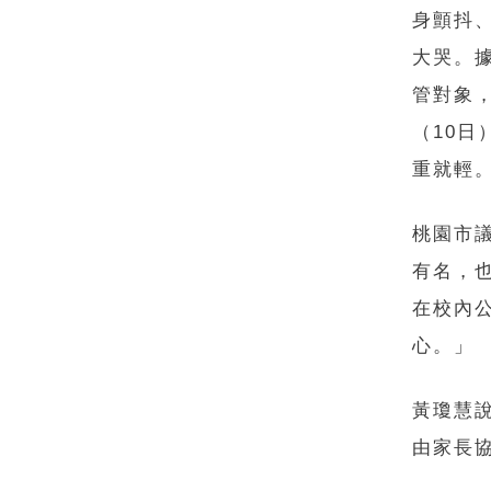
身顫抖
大哭。
管對象
（10
重就輕
桃園市
有名，
在校內
心。」
黃瓊慧
由家長