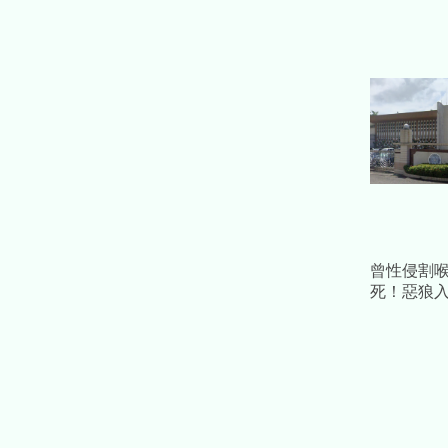
曾性侵割
死！惡狼
獄友 二