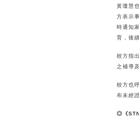
黃瓊慧
方表示
時通知
育，後
校方指
之補導
校方也
布未經
◎《S