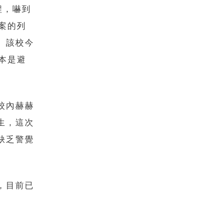
程，嚇到
案的列
。該校今
本是避
校內赫赫
生，這次
缺乏警覺
，目前已