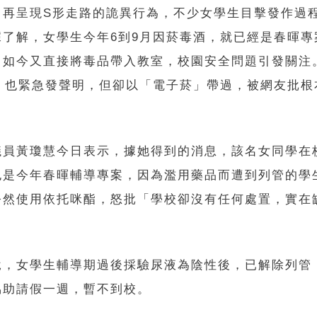
、再呈現S形走路的詭異行為，不少女學生目擊發作過
據了解，女學生今年6到9月因菸毒酒，就已經是春暉專
，如今又直接將毒品帶入教室，校園安全問題引發關注
日）也緊急發聲明，但卻以「電子菸」帶過，被網友批根
。
議員黃瓊慧今日表示，據她得到的消息，該名女同學在
也是今年春暉輔導專案，因為濫用藥品而遭到列管的學
公然使用依托咪酯，怒批「學校卻沒有任何處置，實在
說，女學生輔導期過後採驗尿液為陰性後，已解除列管
協助請假一週，暫不到校。