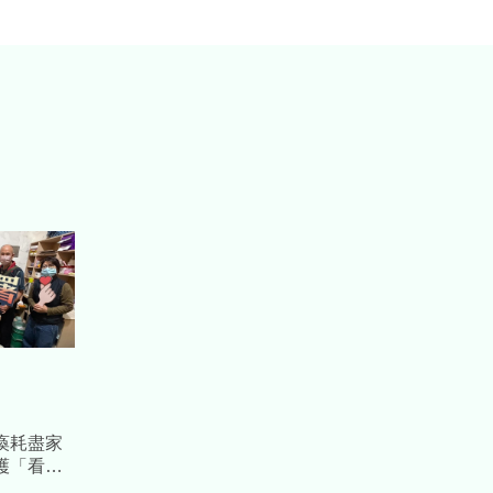
瘓耗盡家
護「看到
桃園分署主