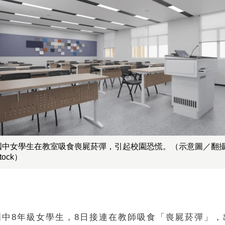
國中女學生在教室吸食喪屍菸彈，引起校園恐慌。（示意圖／翻
stock）
國中8年級女學生，8日接連在教師吸食「喪屍菸彈」，