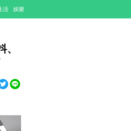
生活
娛樂
抖、
了