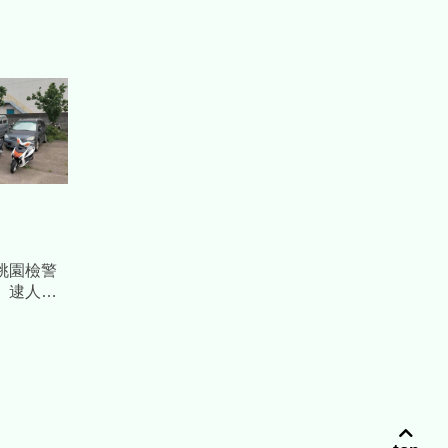
桃園檢警
、逮人、
車代價逾