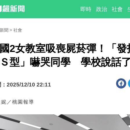
即時
政治
社會
時新聞
社會
國2女教室吸喪屍菸彈！「發
Ｓ型」嚇哭同學 學校說話
025/12/10 22:11
漫妮／桃園報導