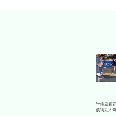
討債風暴
債網紅大
告 黃瓊