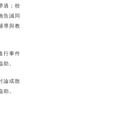
帶過；校
施告誡同
輔導與教
進行事件
協助。
討論或散
協助。