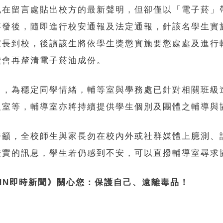
也在留言處貼出校方的最新聲明，但卻僅以「電子菸」
事發後，隨即進行校安通報及法定通報，針該名學生實
家長到校，後讀該生將依學生獎懲實施要懲處處及進行
續會再釐清電子菸油成份。
出，為穩定同學情緒，輔等室與學務處已針對相關班級
及室等，輔導室亦將持續提供學生個別及團體之輔導與
呼籲，全校師生與家長勿在校內外或社群媒體上臆測、
證實的訊息，學生若仍感到不安，可以直撥輔導室尋求
TNN即時新聞》關心您：保護自己、遠離毒品！