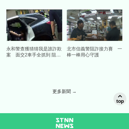
電話戳破愛情粉紅泡泡
掃蕩抓到底
永和警查獲猜猜我是誰詐欺
北市信義警阻詐接力賽 一
案 面交2車手全抓到 阻詐
棒一棒用心守護
65萬元血汗錢
更多新聞 →
top