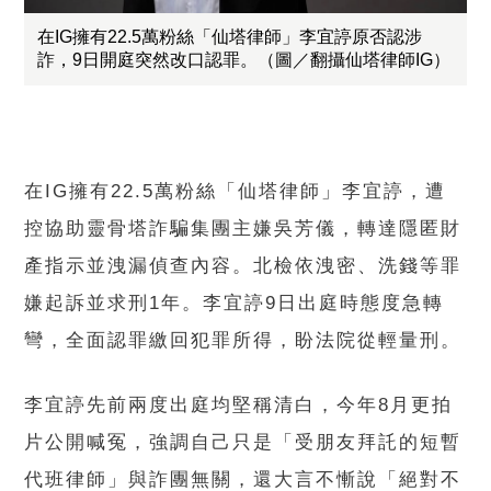
在IG擁有22.5萬粉絲「仙塔律師」李宜諪原否認涉
詐，9日開庭突然改口認罪。（圖／翻攝仙塔律師IG）
在IG擁有22.5萬粉絲「仙塔律師」李宜諪，遭
控協助靈骨塔詐騙集團主嫌吳芳儀，轉達隱匿財
產指示並洩漏偵查內容。北檢依洩密、洗錢等罪
嫌起訴並求刑1年。李宜諪9日出庭時態度急轉
彎，全面認罪繳回犯罪所得，盼法院從輕量刑。
李宜諪先前兩度出庭均堅稱清白，今年8月更拍
片公開喊冤，強調自己只是「受朋友拜託的短暫
代班律師」與詐團無關，還大言不慚說「絕對不