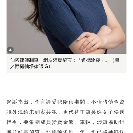
仙塔律師翻車，網友灌爆留言：「道德淪喪」。（圖
／翻攝仙塔律師IG）
起訴指出，李宜諪受聘陪偵期間，不僅將偵查資
訊外洩給未到案共犯，更代替主嫌吳姓女子傳遞
指令，要集團成員變賣金飾、車輛，涉嫌協助銷
贓並妨害偵查。北檢除求刑一年，也已將她移送