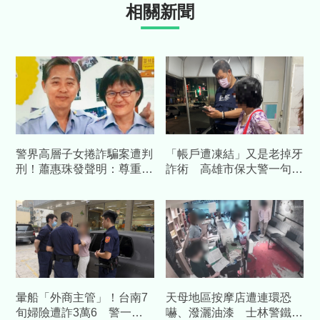
相關新聞
警界高層子女捲詐騙案遭判
「帳戶遭凍結」又是老掉牙
刑！蕭惠珠發聲明：尊重判
詐術 高雄市保大警一句話
決、女兒已汲取教訓
點醒婦人保住積蓄
暈船「外商主管」！台南7
天母地區按摩店遭連環恐
旬婦險遭詐3萬6 警一通
嚇、潑灑油漆 士林警鐵腕