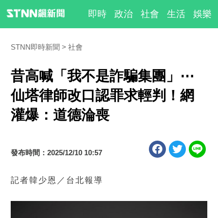
即時
政治
社會
生活
娛樂
STNN即時新聞
社會
昔高喊「我不是詐騙集團」⋯
仙塔律師改口認罪求輕判！網
灌爆：道德淪喪
發布時間：2025/12/10 10:57
記者韓少恩／台北報導