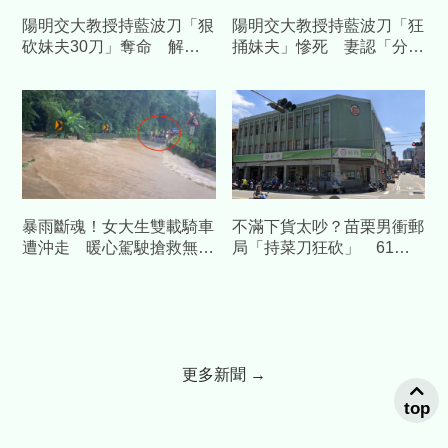
陽明交大教授持藍波刀「狠
陽明交大教授持藍波刀「狂
砍妹夫30刀」奪命 解剖
捅妹夫」慘死 妻認「分產
驚見：致命傷全在頸部
有爭執」：不知道丈夫去殺
人
暴雨斷魂！女大生雙載騎車
不滿下貨太吵？苗栗男衝郵
遭沖走 暖心駕駛搶救無果
局「持菜刀狂砍」 61歲
悲嘆：對不起只救到一人
郵務士慘死血泊
更多新聞 →
top