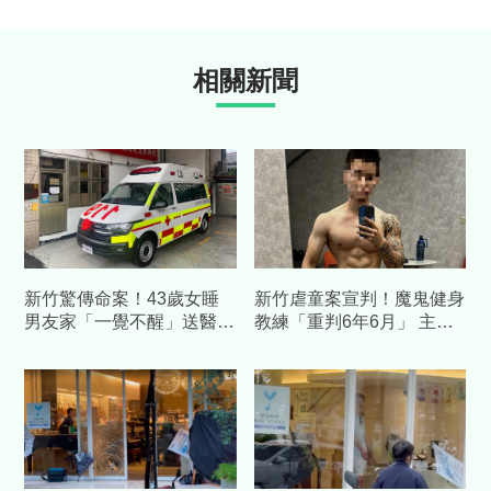
相關新聞
新竹驚傳命案！43歲女睡
新竹虐童案宣判！魔鬼健身
男友家「一覺不醒」送醫
教練「重判6年6月」 主嫌
亡 6天前才驗傷…他涉傷
葉展皓棄保潛逃人間蒸發
害致死遭聲押