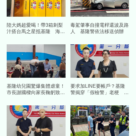
陸大媽超愛喝！帶3箱刺梨
毒駕肇事自撞電桿還波及路
汁搭台馬之星抵基隆 海巡
人 基隆警依法移送偵辦
查扣504包
基隆幼兒園驚爆集體虐童！
要求加LINE要帳戶？基隆
市長謝國樑向家長鞠躬致
警揭穿「假檢警」老梗 助
歉 檢方複訊諭令6人交保
驚慌女秒驚醒封鎖