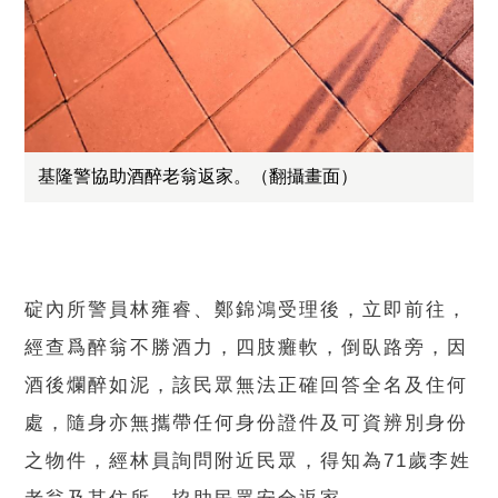
基隆警協助酒醉老翁返家。（翻攝畫面）
碇內所警員林雍睿、鄭錦鴻受理後，立即前往，
經查爲醉翁不勝酒力，四肢癱軟，倒臥路旁，因
酒後爛醉如泥，該民眾無法正確回答全名及住何
處，隨身亦無攜帶任何身份證件及可資辨別身份
之物件，經林員詢問附近民眾，得知為71歲李姓