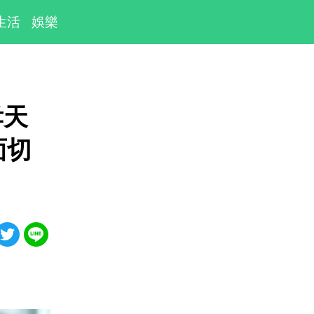
生活
娛樂
孝天
面切