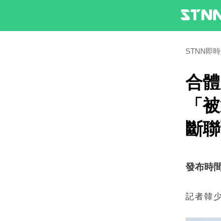
STNN即
合體
「被
斷聯
發布時間：2
記者韓