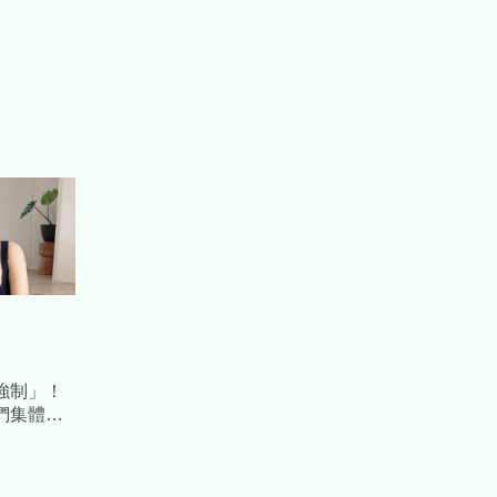
強制」！
們集體失
九時代早