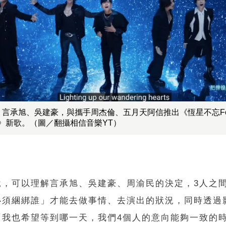
言承旭、吳建豪，與攜手周杰倫、五月天阿信推出《恆星不忘Fore
ver》新歌。（圖／翻攝相信音樂YT）
說，可以理解言承旭、吳建豪、周渝民的決定，3人之
必須綑綁誰」才能去做事情、去演出的狀況，同時透過
「我也希望等到哪一天，我們4個人的意向能夠一致的