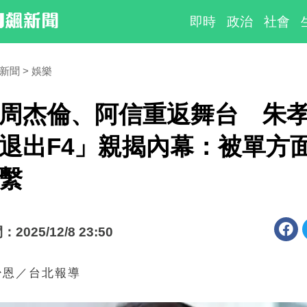
即時
政治
社會
時新聞
娛樂
周杰倫、阿信重返舞台 朱
退出F4」親揭內幕：被單方
繫
025/12/8 23:50
少恩／台北報導