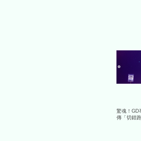
驚魂！GD
傳「切錯
援... 3
送