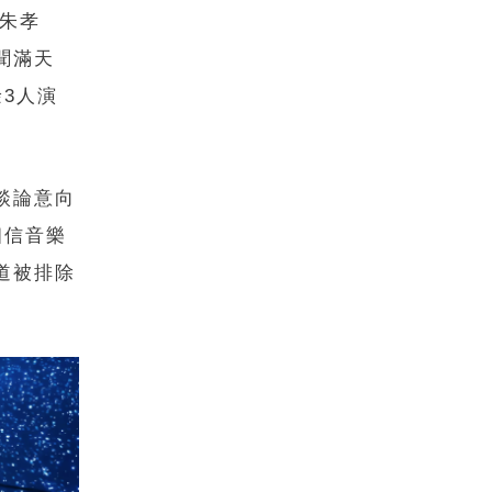
缺朱孝
聞滿天
3人演
談論意向
相信音樂
道被排除