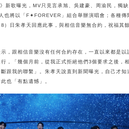
ver》新歌曝光，MV只見言承旭、吳建豪、周渝民，獨
人也將以「F✦FOREVER」組合舉辦演唱會；各種傳
（8）日朱孝天回應此事，與相信音樂無合約，祝福其餘
。
表示，跟相信音樂沒有任何合約存在，一直以來都是以
進行，「幾個月前，從我正式拒絕他們3個要求之後，
切斷跟我的聯繫」。朱孝天說直到新聞曝光，自己才知
對此也「有點遺憾」。