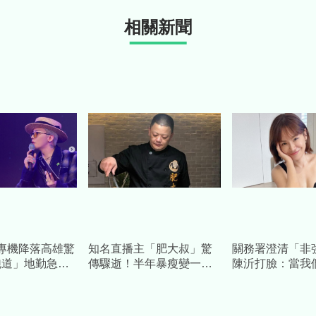
相關新聞
專機降落高雄驚
知名直播主「肥大叔」驚
關務署澄清「非
跑道」地勤急救
傳驟逝！半年暴瘦變一個
陳沂打臉：當我
千萬勞斯萊斯霸氣接
人 才宣布休播…粉專證
憶？再嗆：馬英
實離世噩耗
被罵慘