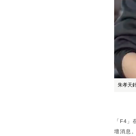
朱孝天
「F4
壇消息。