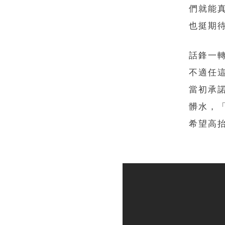
們就能
也挺期
話鋒一
不適任
當初承
髒水，
希望高