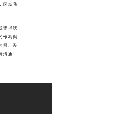
，因為我
或覺得我
的作為與
抹黑、潑
時溝通，