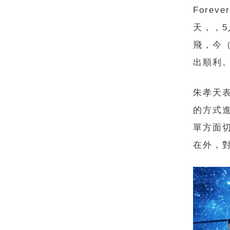
Fore
天，，5
飛，今
出順利
朱孝天
的方式
單方面
在外，