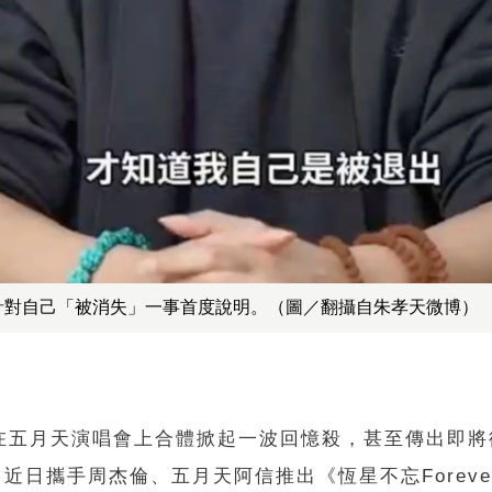
針對自己「被消失」一事首度說明。（圖／翻攝自朱孝天微博）
」在五月天演唱會上合體掀起一波回憶殺，甚至傳出即將
近日攜手周杰倫、五月天阿信推出《恆星不忘Foreve