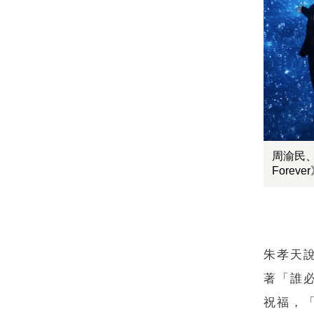
周渝民、
Fore
朱孝天
著「誰
祝福，