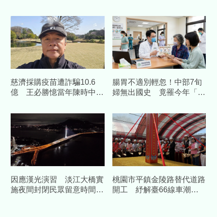
科技 預估帶動數十億產值
技打造「沉浸式」防災場域
慈濟採購疫苗遭詐騙10.6
腸胃不適別輕忽！中部7旬
億 王必勝憶當年陳時中睿
婦無出國史 竟罹今年「首
智
例本土傷寒」
因應漢光演習 淡江大橋實
桃園市平鎮金陵路替代道路
施夜間封閉民眾留意時間改
開工 紓解臺66線車潮中
道
央補助1.58億元