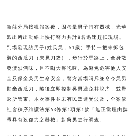
新莊分局接獲報案後，因考量男子持有器械，光華
派出所出動線上快打警力共計
名迅速趕抵現場。
8
到場發現該男子
姓氏吳，
歲）手持一把未拆包
(
51
裝的西瓜刀（未見刀鋒），步行於馬路上，全身散
發濃烈酒味，且不斷大聲咆哮。為避免危害他人安
全及保全吳男生命安全，警方當場喝斥並命令吳男
拋棄西瓜刀，隨後立即控制吳男避免其脫序，並帶
返所管束。本次事件並未有民眾遭受波及，全案依
社會秩序維護法第
條第
項第
款「無正當理由攜
63
1
1
帶具有殺傷力之器械」對吳男進行調查。