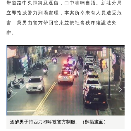
帶道路中央揮舞及逗留，口中喃喃自語。新莊分局
立即指派警力到場處理，本案所幸未有人員遭受危
害，吳男由警方帶回管束並依社會秩序維護法究
辦。
酒醉男子持西刀咆哮被警方制服。（翻攝畫面）