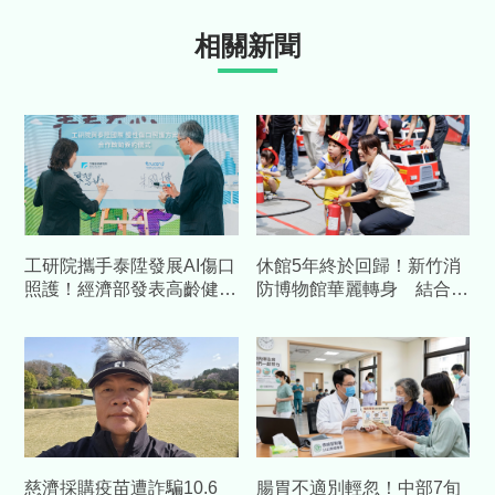
相關新聞
工研院攜手泰陞發展AI傷口
休館5年終於回歸！新竹消
照護！經濟部發表高齡健康
防博物館華麗轉身 結合科
科技 預估帶動數十億產值
技打造「沉浸式」防災場域
慈濟採購疫苗遭詐騙10.6
腸胃不適別輕忽！中部7旬