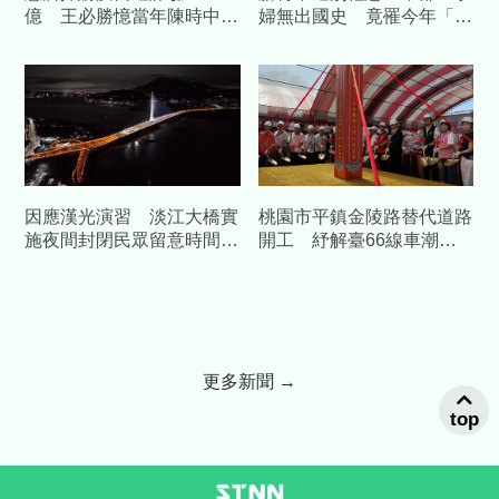
億 王必勝憶當年陳時中睿
婦無出國史 竟罹今年「首
智
例本土傷寒」
因應漢光演習 淡江大橋實
桃園市平鎮金陵路替代道路
施夜間封閉民眾留意時間改
開工 紓解臺66線車潮中
道
央補助1.58億元
更多新聞 →
top