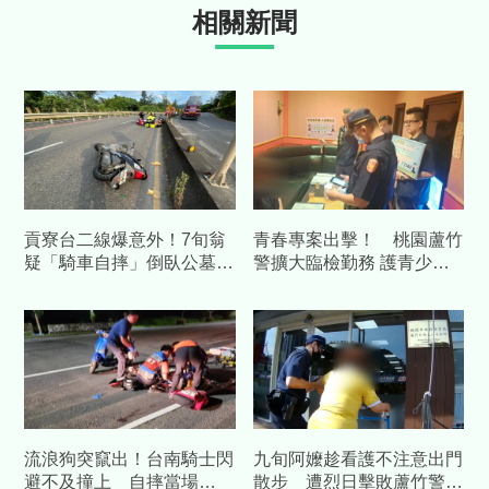
相關新聞
貢寮台二線爆意外！7旬翁
青春專案出擊！ 桃園蘆竹
疑「騎車自摔」倒臥公墓
警擴大臨檢勤務 護青少年
旁 無呼吸心跳送醫
暑期安全
流浪狗突竄出！台南騎士閃
九旬阿嬤趁看護不注意出門
避不及撞上 自摔當場
散步 遭烈日擊敗蘆竹警溫