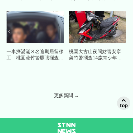
OHCA送醫不治
馨護送返家
一車擠滿滿８名逾期居留移
桃園大古山夜間妨害安寧
工 桃園蘆竹警鷹眼攔查車
蘆竹警攔查14歲青少年無
輛一個都跑不掉
照駕駛依法嚴辦
更多新聞 →
top