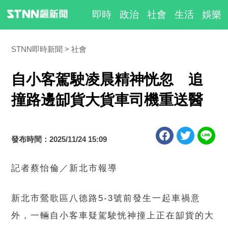
即時
政治
社會
生活
娛樂
STNN即時新聞
社會
自小客駕駛凌晨精神恍忽 追
撞路邊缷貨大貨車司機重送醫
發布時間：2025/11/24 15:09
記者蔡怡倫／新北市報導
新北市鶯歌區八德路5-3號前發生一起車禍意
外，一輛自小客車疑駕駛恍神撞上正在缷貨的大