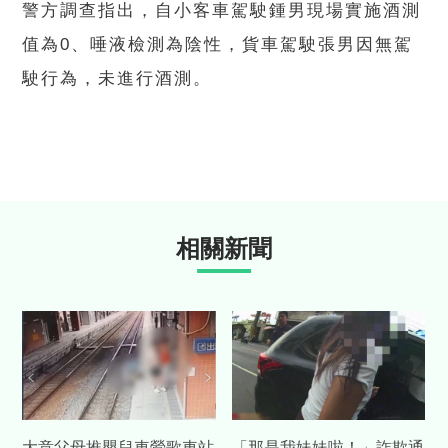
警方調查指出，自小客車駕駛鍾男現場實施酒測
值為0、唾液檢測為陰性，貨車駕駛張男因無駕
駛行為，未進行酒測。
相關新聞
大意父母推嬰兒車鶯歌車站
「那是我妹妹啦！」詐欺通