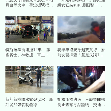
月台等火車 手沒握緊把手
緝女狂裝姊姊 鷹眼警一句
嬰兒連人帶車滑落鐵軌
靈魂拷問秒認栽
特斯拉暴衝連撞12車 「護
騎單車違規穿越雙黃線！府
國賓士」神救援 車主：幸
前女警攔查「竟是失蹤1年
好撞到我的車
人口」
新莊新樹路水管裂滲水 新
拒檢衝撞逃逸 三峽警開槍
莊警加強管制疏導
制止查扣毒品證物 交通違
規最高開罰20萬