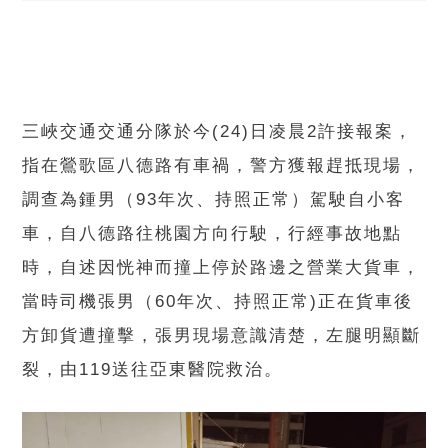
三峽交通交通分隊於今(24)日凌晨2許接報案，
指在鶯歌區八德路有車禍，警方獲報趕抵現場，
調查為鍾男（93年次、持照正常）駕駛自小客
車，自八德路往桃園方向行駛，行經事故地點
時，自述因恍神而撞上停於路邊之營業大貨車，
當時司機張男（60年次、持照正常)正在貨車後
方卸貨遭撞擊，張男現場意識清楚，左腿明顯斷
裂，由119送往亞東醫院救治。