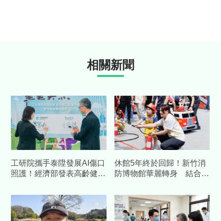
相關新聞
工研院攜手泰陞發展AI傷口
休館5年終於回歸！新竹消
照護！經濟部發表高齡健康
防博物館華麗轉身 結合科
科技 預估帶動數十億產值
技打造「沉浸式」防災場域