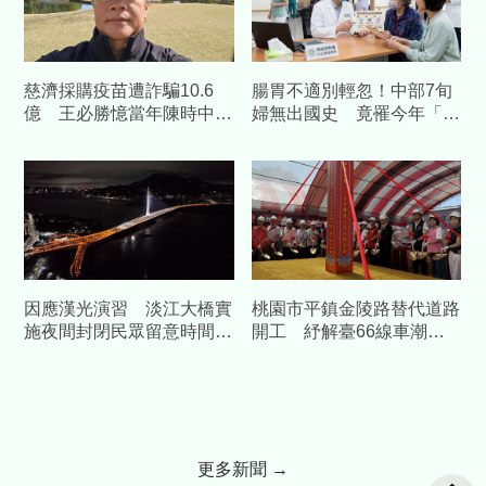
慈濟採購疫苗遭詐騙10.6
腸胃不適別輕忽！中部7旬
億 王必勝憶當年陳時中睿
婦無出國史 竟罹今年「首
智
例本土傷寒」
因應漢光演習 淡江大橋實
桃園市平鎮金陵路替代道路
施夜間封閉民眾留意時間改
開工 紓解臺66線車潮中
道
央補助1.58億元
更多新聞 →