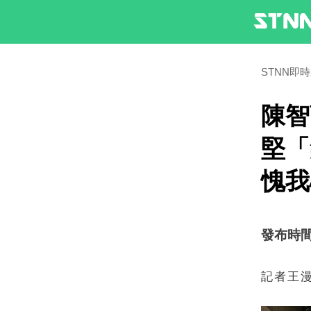
STNN即
陳智
堅「
愧我
發布時間：2
記者王