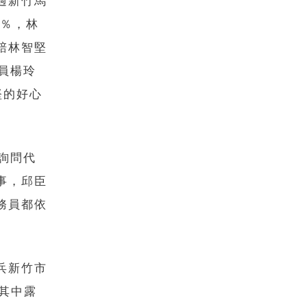
過新竹馬
0％，林
賠林智堅
員楊玲
堅的好心
詢問代
事，邱臣
務員都依
兵新竹市
，其中露