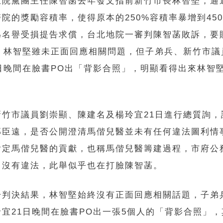
立院黨團主任陳智菡去年發文指前新竹市長林智堅，通
院的獎勵容積率，使得原本的250%容積率暴增到45
為名譽受損提告求償，台北地院一審判陳智菡敗訴，要
元。林智堅雖未正面回應相關問題，但子弟兵、新竹市議
1日晚間在臉書PO出「背影合照」，明顯看得出來林智
新竹市議員劉崇顯、陳建名及楊玲宜21日進行總質詢，
邱臣遠，是否公開澄清馬偕兒醫並未有任何違法圖利情
肯定馬偕兒醫的貢獻，也稱馬偕兒醫籌建過程，市府公
，沒有違法，此舉似乎也在打臉陳智菡。
於判決結果，林智堅始終沒有正面回應相關話題，子弟
玲宜21日晚間在臉書PO出一張5個人的「背影合照」