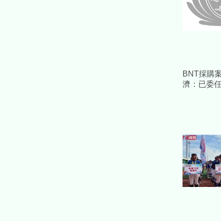
BNT採購
濟：已委
採必要措
益