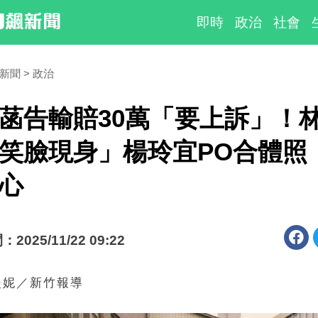
即時
政治
社會
時新聞
政治
菡告輸賠30萬「要上訴」！
笑臉現身」楊玲宜PO合體照
心
025/11/22 09:22
漫妮／新竹報導