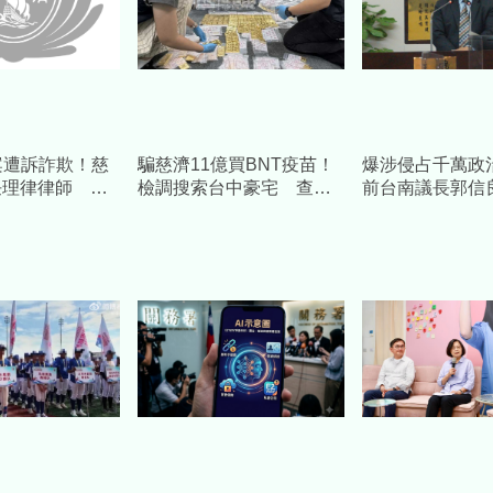
案遭訴詐欺！慈
騙慈濟11億買BNT疫苗！
爆涉侵占千萬政
任理律律師 將
檢調搜索台中豪宅 查扣
前台南議長郭信
施捍衛捐款人權
逾10億8千萬犯罪所得
款補個人債缺」
求重刑