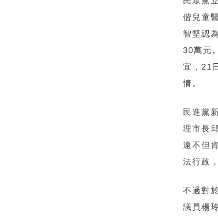
民眾黨
偕兒童醫
智堅認
30萬
宜，2
情。
民進黨
理市長
遠不但
法行政
不過對
議員楊