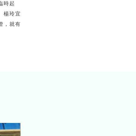
臨時起
。楊玲宜
燈，就有