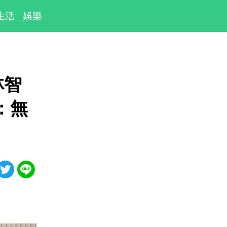
生活
娛樂
林智
：無