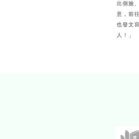
出側臉
意，前
也發文
人！」