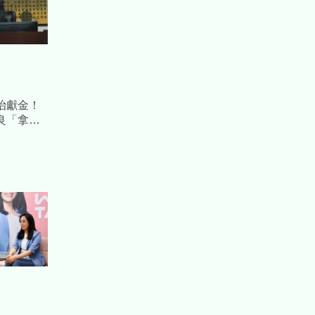
治獻金！
良「拿公
 檢方起訴