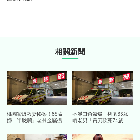
相關新聞
桃園驚爆殺妻慘案！85歲
不滿口角氣爆！桃園33歲
婦「半臉爛」老翁金屬拐杖
啃老男「買刀砍死74歲老
行兇 自首吐心聲：不堪長
父」 母震驚：沒想到會這
期碎念
樣