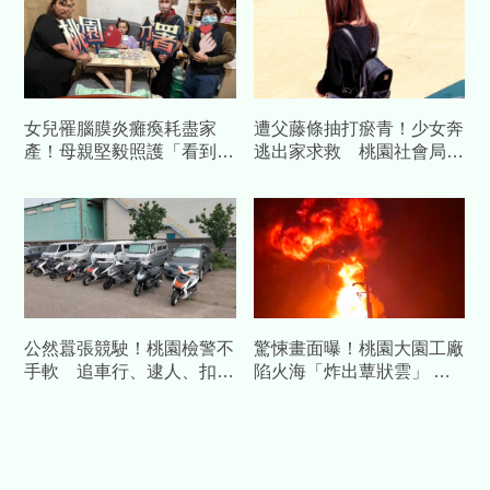
女兒罹腦膜炎癱瘓耗盡家
遭父藤條抽打瘀青！少女奔
產！母親堅毅照護「看到笑
逃出家求救 桃園社會局出
容就值得」 桃園分署主動
手了
關懷送慰問金
公然囂張競駛！桃園檢警不
驚悚畫面曝！桃園大園工廠
手軟 追車行、逮人、扣
陷火海「炸出蕈狀雲」 男
車、開單，飆車代價逾兩百
員工二度燙傷送醫
萬