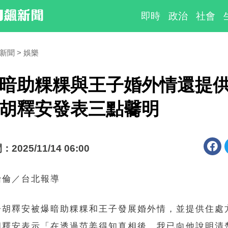
即時
政治
社會
時新聞
娛樂
暗助粿粿與王子婚外情還提
胡釋安發表三點毊明
025/11/14 06:00
怡倫／台北報導
子胡釋安被爆暗助粿粿和王子發展婚外情，並提供住處
胡釋安表示「在透過范姜得知真相後，我已向他說明清