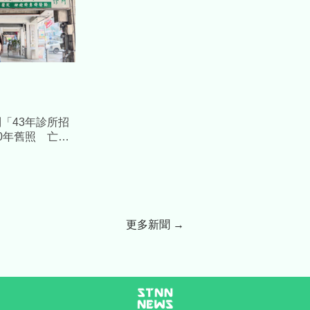
「43年診所招
0年舊照 亡父
酸
更多新聞 →