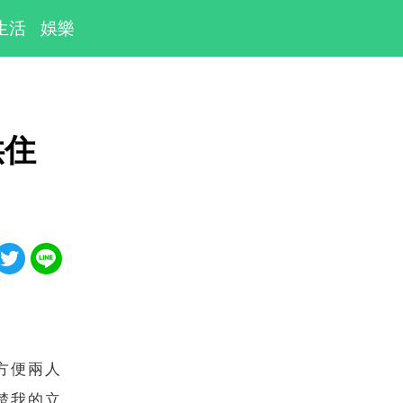
生活
娛樂
供住
方便兩人
楚我的立