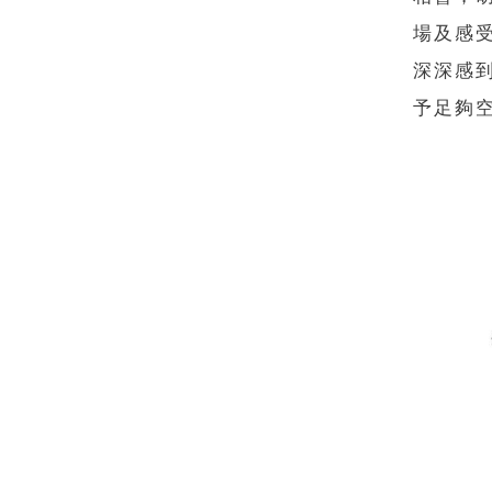
場及感
深深感
予足夠