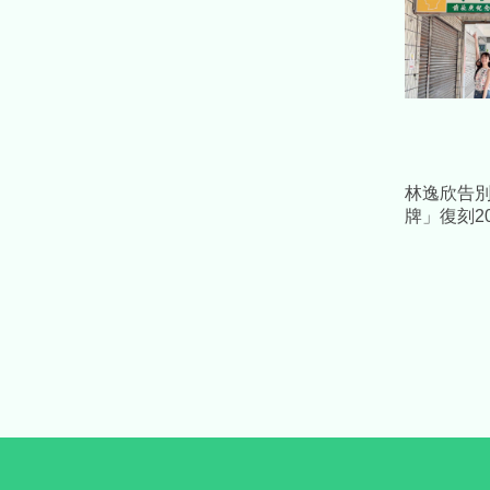
林逸欣告別
牌」復刻2
身影惹鼻