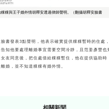
助粿粿與王子婚外情胡釋安透過律師聲明。（翻攝胡釋安臉書
在臉書發表3點聲明，他表示確實提供粿粿暫時的住處
粿告知他要處理離婚事宜需要空間冷靜，且范姜彥豐也
過女友同意後，把住處借給粿粿暫住，他在提供協助時
談離婚，並不知道粿粿有婚外情。
相關新聞