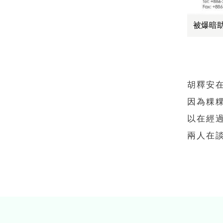
被爆暗
胡釋安
因為粿
以在經
兩人在