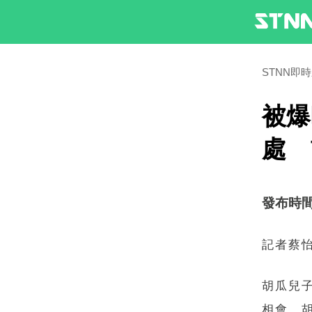
STNN即
被爆
處 
發布時間：2
記者蔡
胡瓜兒
相會，