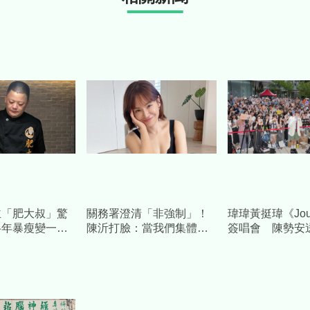
主「肥大叔」驚
關務署澄清「非強制」！
瑋瑋黃挺瑋《Jou
半年暴瘦變一個
陳沂打臉：當我們集體失
簽唱會 陳勢安
布休播…粉專證
憶？再嗆：馬英九時代早
喜」加持祝福
耗
被罵慘