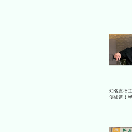
知名直播
傳驟逝！
人 才宣
實離世噩