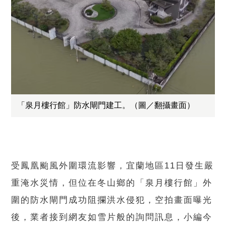
「泉月樓行館」防水閘門建工。（圖／翻攝畫面）
受鳳凰颱風外圍環流影響，宜蘭地區11日發生嚴
重淹水災情，但位在冬山鄉的「泉月樓行館」外
圍的防水閘門成功阻攔洪水侵犯，空拍畫面曝光
後，業者接到網友如雪片般的詢問訊息，小編今