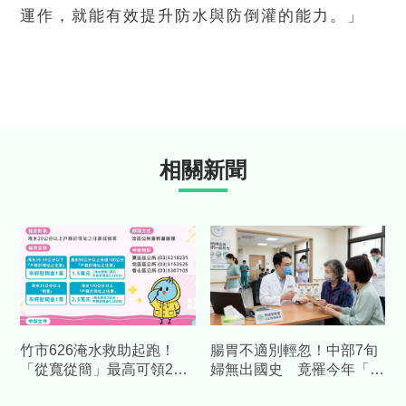
運作，就能有效提升防水與防倒灌的能力。」
相關新聞
竹市626淹水救助起跑！
腸胃不適別輕忽！中部7旬
「從寬從簡」最高可領2萬
婦無出國史 竟罹今年「首
5千元 資格、方法曝光
例本土傷寒」