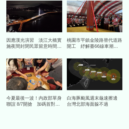
因應漢光演習 淡江大橋實
桃園市平鎮金陵路替代道路
施夜間封閉民眾留意時間改
開工 紓解臺66線車潮中
道
央補助1.58億元
今夏最後一波！內政部單身
白海豚颱風週末龜速擦邊
聯誼 8/7開搶 加碼首對結
台灣北部海面躲不過
婚送「1克拉鑽石對戒」