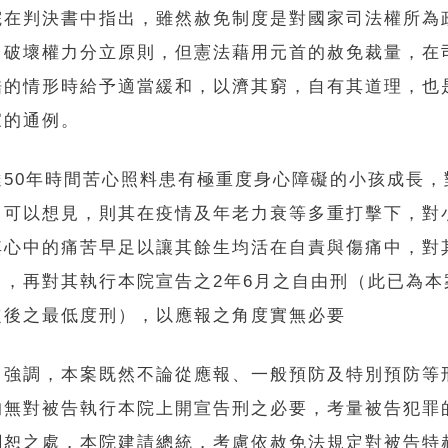
院在判決書中指出，雖然赦免制度是對國家司法權所為
，破壞權力分立原則，但憲法藉用元首的赦免裁量，在
酷的情形時給予適當緩和，以濟其窮，自有其道理，也
家的通例。
達50年時間苦心照料患有極重度身心障礙的小孩成長，
，可以想見，則其在疫情及年老力衰等多重打擊下，對
其心中的痛苦早足以讓其餘生均活在自責與傷痛中，對
罰，再對其執行本院宣告之2年6月之
自由刑
（此已為本
定後之最低度刑），以應報之角度實無必要
中強調，本案既然不論從應報、一般預防及特別預防等
均無對被告執行本院上開宣告刑之必要，考量被告犯罪
憫恕之處，本院建請總統，考慮依赦免法規定對被告特