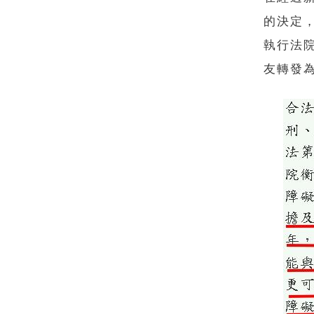
的決定
執行法
友轉發