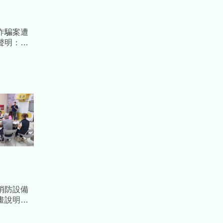
詐騙案遭
聲明：尊
汲取教訓
消防設備
畫說明
理、提升