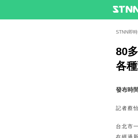
STNN即
80
各
發布時間：2
記者蔡
台北市
在經過