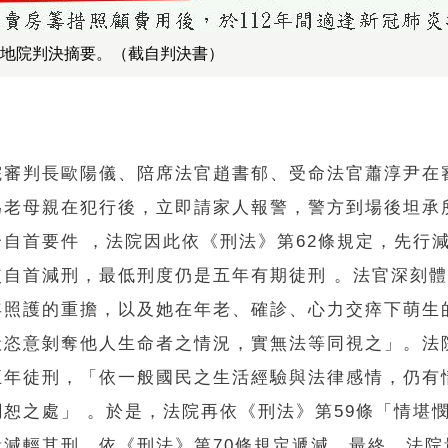
地院判決摘要。（截自判決書）
院審判長歐陽儀、陪席法官趙書郁、受命法官蕭淳尹在
為老母親在犯行後，立即請家人報警，警方到場後坦承
合自首要件 ，法院因此依《刑法》第62條規定，先行
使自首減刑，最低刑度仍是五年有期徒刑 。法官深刻
年照護的重擔，以及她在年老、確診、心力交瘁下萌生
般恣意剝奪他人生命者之情況，實無法等同視之」。法
五年徒刑，「依一般國民之生活經驗與法律感情，仍有
憫恕之處」 。於是，法院再依《刑法》第59條「情堪
量減輕其刑，依《刑法》第70條規定遞減。最終，法院