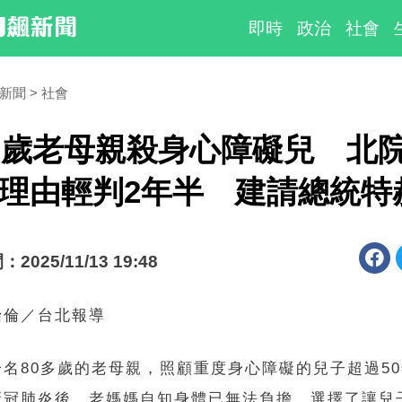
即時
政治
社會
時新聞
社會
多歲老母親殺身心障礙兒 北
種理由輕判2年半 建請總統
025/11/13 19:48
怡倫／台北報導
一名80多歲的老母親，照顧重度身心障礙的兒子超過5
新冠肺炎後，老媽媽自知身體已無法負擔，選擇了讓兒