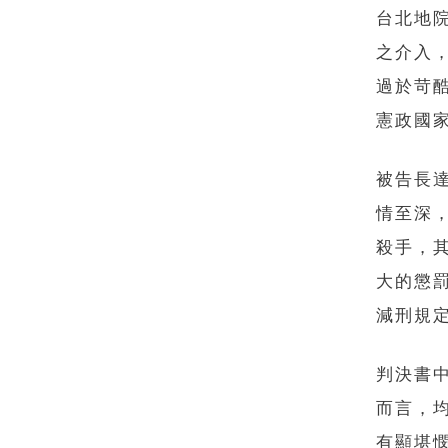
台北地
之介入
過於苛
憲政國
被告長
情至深
殺手，
大的懲
減刑規
判決書
而言，
有顯堪