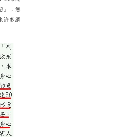
恕」，無
來許多網