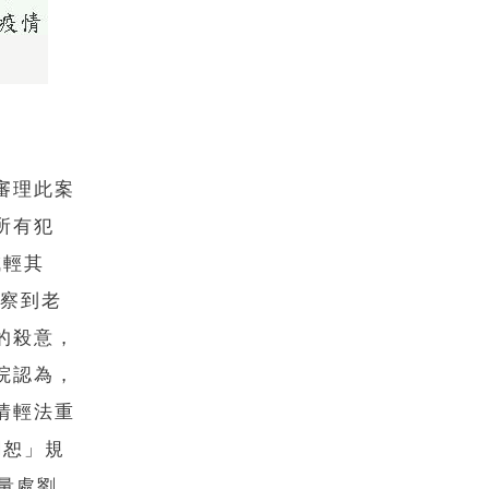
審理此案
所有犯
減輕其
體察到老
的殺意，
院認為，
情輕法重
憫恕」規
量處劉