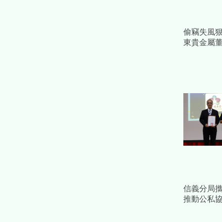
偷竊失風
東貴金屬董
前員工遭
信義分局
推動公私
導