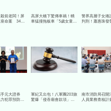
狠殺前老闆！屏
高屏大橋下驚傳車禍！轎
警界高層子女捲
座命案 34歲
車猛撞拖板車「5歲女童嚇
判刑！蕭惠珠發
收押禁見
哭」 3人受傷急送醫
重判決、女兒已
攜手元大證券
軍紀又出包！八軍團203旅
南市消防局召開
協力犯罪預防宣
驚爆「侵吞廟會款項」檢
人員業務查核計
調入營搜索 前旅長20萬
會 強化執業管
交保
消防安全品質