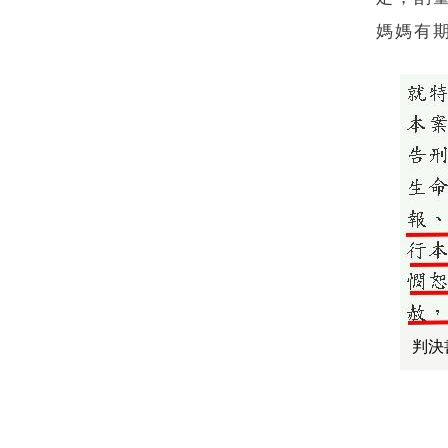
媽媽有期
判決