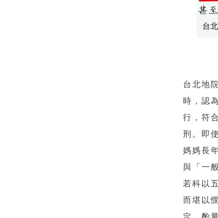
台北
台北地
時，認
行，符
刑。即
媽媽長
與「一
若科以
而堪以
定，酌