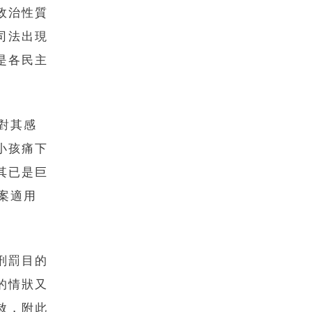
政治性質
司法出現
是各民主
對其感
小孩痛下
其已是巨
案適用
刑罰目的
的情狀又
赦，附此