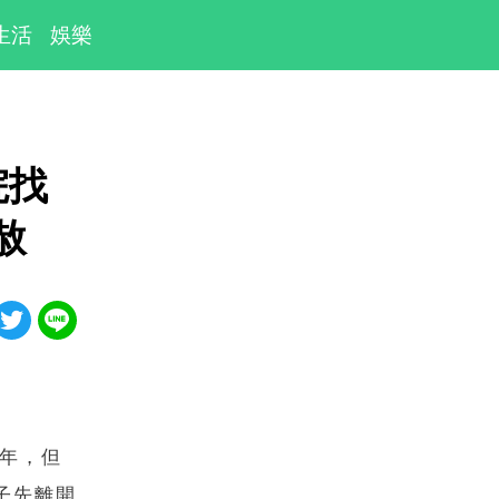
生活
娛樂
院找
特赦
0年，但
子先離開