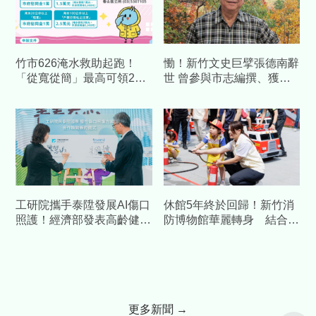
竹市626淹水救助起跑！
慟！新竹文史巨擘張德南辭
「從寬從簡」最高可領2萬
世 曾參與市志編撰、獲
5千元 資格、方法曝光
「傑出臺灣文獻獎」
工研院攜手泰陞發展AI傷口
休館5年終於回歸！新竹消
照護！經濟部發表高齡健康
防博物館華麗轉身 結合科
科技 預估帶動數十億產值
技打造「沉浸式」防災場域
更多新聞 →