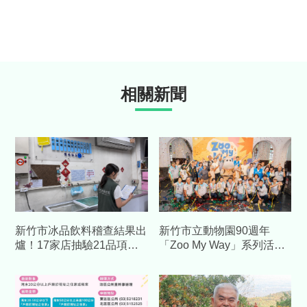
相關新聞
新竹市冰品飲料稽查結果出
新竹市立動物園90週年
爐！17家店抽驗21品項
「Zoo My Way」系列活動
「全數合格」食安重點一次
開跑！高虹安邀全民共度生
看
日派對