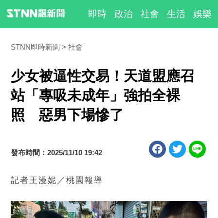
即時
政治
社會
生活
娛樂
STNN即時新聞
社會
少女被逼性交易！天道盟應召
站「專吸未成年」強拍全裸
照 惡男下場慘了
發布時間：2025/11/10 19:42
記者王漫妮／桃園報導