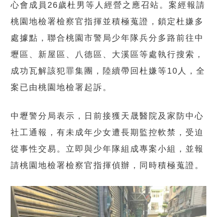
心會成員26歲杜男等人經營之應召站。案經報請
桃園地檢署檢察官指揮並積極蒐證，鎖定杜嫌多
處據點，聯合桃園市警局少年隊兵分多路前往中
壢區、新屋區、八德區、大溪區等處執行搜索，
成功瓦解該犯罪集團，陸續帶回杜嫌等10人，全
案已由桃園地檢署起訴。
中壢警分局表示，日前接獲天晟醫院及家防中心
社工通報，有未成年少女遭長期監控軟禁，受迫
從事性交易。立即與少年隊組成專案小組，並報
請桃園地檢署檢察官指揮偵辦，同時積極蒐證。