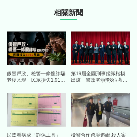
相關新聞
假冒戶政、檢警一條龍詐騙
第19屆全國刑事鑑識楷模
老梗又現 民眾損失1,912
出爐 警政署頒獎8位幕後
萬元
英雄讓證據說話
民眾看病成「詐保工具」
檢警合作跨境追緝 殺人案