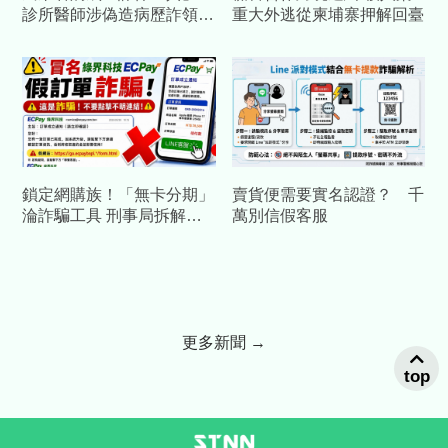
診所醫師涉偽造病歷詐領健
重大外逃從柬埔寨押解回臺
保費數百萬元
鎖定網購族！「無卡分期」
賣貨便需要實名認證？ 千
淪詐騙工具 刑事局拆解假
萬別信假客服
綠界網頁騙局
更多新聞 →
top