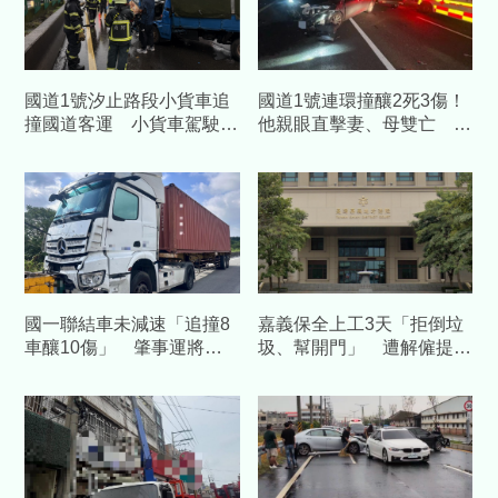
國道1號汐止路段小貨車追
國道1號連環撞釀2死3傷！
撞國道客運 小貨車駕駛傷
他親眼直擊妻、母雙亡 家
重送醫不治
屬悲求畫面：寶寶未滿月
國一聯結車未減速「追撞8
嘉義保全上工3天「拒倒垃
車釀10傷」 肇事運將毒
圾、幫開門」 遭解僱提告
駕遭羈押獲准
結果曝光