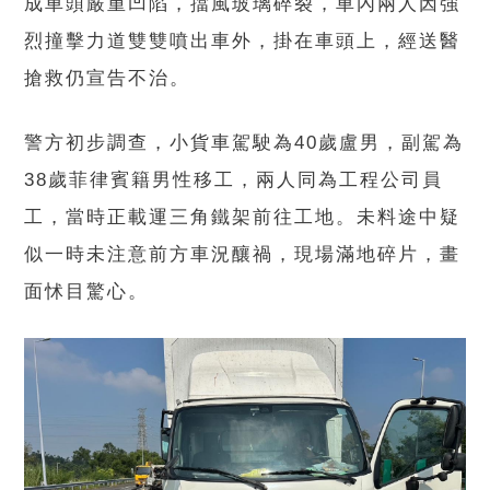
成車頭嚴重凹陷，擋風玻璃碎裂，車內兩人因強
烈撞擊力道雙雙噴出車外，掛在車頭上，經送醫
搶救仍宣告不治。
警方初步調查，小貨車駕駛為40歲盧男，副駕為
38歲菲律賓籍男性移工，兩人同為工程公司員
工，當時正載運三角鐵架前往工地。未料途中疑
似一時未注意前方車況釀禍，現場滿地碎片，畫
面怵目驚心。