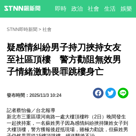
即時
政治
社會
生活
娛樂
STNN即時新聞
社會
疑感情糾紛男子持刀挾持女友
至社區頂樓 警方勸阻無效男
子情緒激動畏罪跳樓身亡
發布時間：2025/11/3 10:24
記者蔡怡倫／台北報導
新北市三重區環河南路一處大樓頂樓昨（2日）晚間發生
一起挾持案，一名蘇姓男子因為感情糾紛挾持陳姓女子到
大樓頂樓，警方獲報後趕抵現場，雖極力勸說，但蘇姓男
子仍然畏罪從15樓頂跳樓，經送醫後不治。