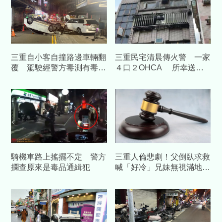
三重自小客自撞路邊車輛翻
三重民宅清晨傳火警 一家
覆 駕駛經警方毒測有毒品
４口２OHCA 所幸送醫
反應送辦
後恢復意識
騎機車路上搖擺不定 警方
三重人倫悲劇！父倒臥求救
攔查原來是毒品通緝犯
喊「好冷」兄妹無視滿地
血 瞎扯：以為是火龍果汁