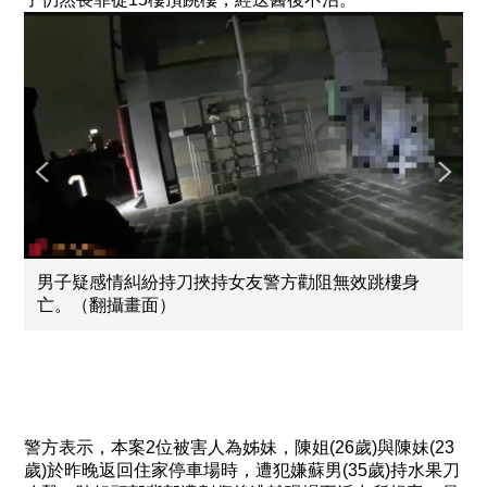
男子疑感情糾紛持刀挾持女友警方勸阻無效跳樓身
亡。（翻攝畫面）
警方表示，本案2位被害人為姊妹，陳姐(26歲)與陳妹(23
歲)於昨晚返回住家停車場時，遭犯嫌蘇男(35歲)持水果刀