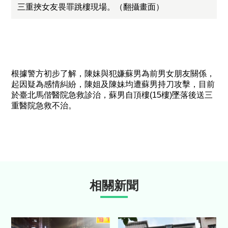
三重挾女友畏罪跳樓現場。（翻攝畫面）
根據警方初步了解，陳妹與犯嫌蘇男為前男女朋友關係，
起因疑為感情糾紛，陳姐及陳妹均遭蘇男持刀攻擊，目前
於臺北馬偕醫院急救診治，蘇男自頂樓(15樓)墜落後送三
重醫院急救不治。
相關新聞