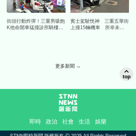
街頭行動炸彈！三重男吸飽
賓士駕駛恍神 三重五華街
K他命開車猛撞診所騎樓險
上撞15輛機車 所幸未造
波及無辜路人
成人員傷亡
更多新聞 →
top
即時
政治
社會
生活
娛樂
STNN即時新聞 版權所有 Ⓒ 2025 All Rights Reserved