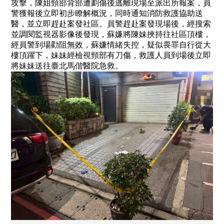
攻擊，陳姐頸部背部遭劃傷後逃離現場至派出所報案，員
警獲報後立即初步瞭解概況，同時通知消防救護協助送
醫，並立即趕赴案發社區。員警趕赴案發現場後，經搜索
並調閱監視器影像後發現，蘇嫌將陳妹挾持往社區頂樓，
經員警到場勸阻無效，蘇嫌情緒失控，疑似畏罪自行從大
樓頂躍下，妹妹經檢視頸部有刀傷，救護人員到場後立即
將妹妹送往臺北馬偕醫院急救。