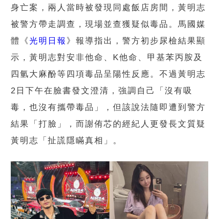
身亡案，兩人當時被發現同處飯店房間，黃明志
被警方帶走調查，現場並查獲疑似毒品。馬國媒
體《
光明日報
》報導指出，警方初步尿檢結果顯
示，黃明志對安非他命、K他命、甲基苯丙胺及
四氫大麻酚等四項毒品呈陽性反應。不過黃明志
2日下午在臉書發文澄清，強調自己「沒有吸
毒，也沒有攜帶毒品」，但該說法隨即遭到警方
結果「打臉」，而謝侑芯的經紀人更發長文質疑
黃明志「扯謊隱瞞真相」。