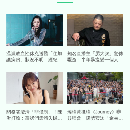
温嵐敗血性休克送醫「住加
知名直播主「肥大叔」驚傳
護病房」狀況不明 經紀
驟逝！半年暴瘦變一個人
人：全面暫停演藝工作
才宣布休播…粉專證實離世
噩耗
關務署澄清「非強制」！陳
瑋瑋黃挺瑋《Journey》辦
沂打臉：當我們集體失憶？
簽唱會 陳勢安送「金喜」
再嗆：馬英九時代早被罵慘
加持祝福