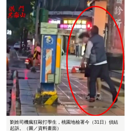
劉姓司機瘋狂毆打學生，桃園地檢署今（31日）偵結
起訴。（圖／資料畫面）