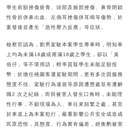
學生前額挫傷瘀青、頭部及臉部挫傷、鼻骨閉鎖
性骨折併鼻出血、左側耳挫傷併耳鳴等傷勢，於
案發後並產生「急性壓力反應」等症狀。
檢察官認為，劉男駕駛本案學生專車時，明知車
上均為未滿18歲或甫滿18歲之學生，卻以「臭
俗仔」等不堪用語，輕率質疑學生未能足額投
幣；於擔任桃園客運駕駛期間，更有多次因服務
態度不佳、駕駛行為違規等原因遭懲處並有遭解
職2 次之紀錄，而與被害人發生口角時，未能理
性行事，不顧現場為人、車往來頻繁之處，甚至
於車道上為本案犯行，嚴重影響公共安全或造成
民眾恐惶，其態度、行為實有偏差，經衡酌被害