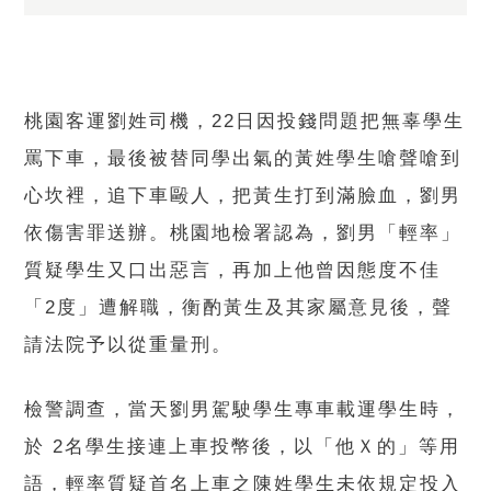
桃園客運劉姓司機，22日因投錢問題把無辜學生
罵下車，最後被替同學出氣的黃姓學生嗆聲嗆到
心坎裡，追下車毆人，把黃生打到滿臉血，劉男
依傷害罪送辦。桃園地檢署認為，劉男「輕率」
質疑學生又口出惡言，再加上他曾因態度不佳
「2度」遭解職，衡酌黃生及其家屬意見後，聲
請法院予以從重量刑。
檢警調查，當天劉男駕駛學生專車載運學生時，
於 2名學生接連上車投幣後，以「他Ｘ的」等用
語，輕率質疑首名上車之陳姓學生未依規定投入