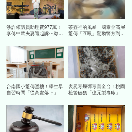
涉詐領議員助理費977萬！
茶壺裡的風暴！國泰金高層
李傅中武夫妻遭起訴⋯繳回
驚傳「互毆」驚動警方到
千萬不法所
場 國泰世華銀發聲了
台南國小驚傳墜樓！學生早
喪屍毒煙彈毒害全台！桃園
自習時間「從高處落下」
檢警破獲「億元製毒廠」逮
意識清醒送醫搶救
2人 最多求處15年重刑