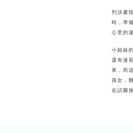
判決書
時，準
公里的
小姐妹
還有漫
來，而
孫女，
在試圖