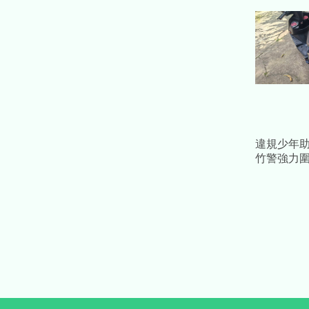
違規少年助
竹警強力圍
高罰12.9