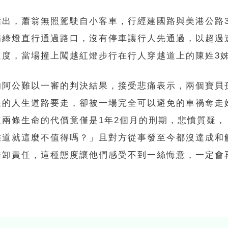
指出，蕭翁無照駕駛自小客車，行經建國路與美港公路
備綠燈直行通過路口，沒有停車讓行人先通過，以超過速
速度，當場撞上闖越紅燈步行在行人穿越道上的陳姓3
的阿公難以一審的判決結果，接受悲痛表示，兩個寶貝
長的人生道路要走，卻被一場完全可以避免的車禍奪走
這兩條生命的代價竟僅是1年2個月的刑期，悲憤質疑，
難道就這麼不值得嗎？」且對方從事發至今都沒達成和
推卸責任，這種態度讓他們感受不到一絲悔意，一定會