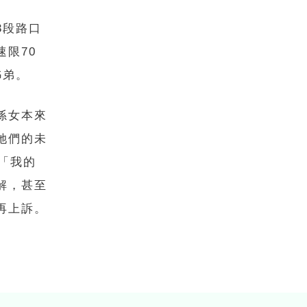
3段路口
限70
姊弟。
孫女本來
她們的未
「我的
解，甚至
再上訴。