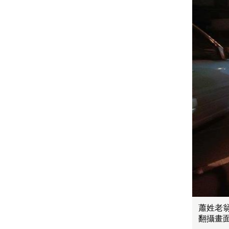
蕭姓老
翻攝畫