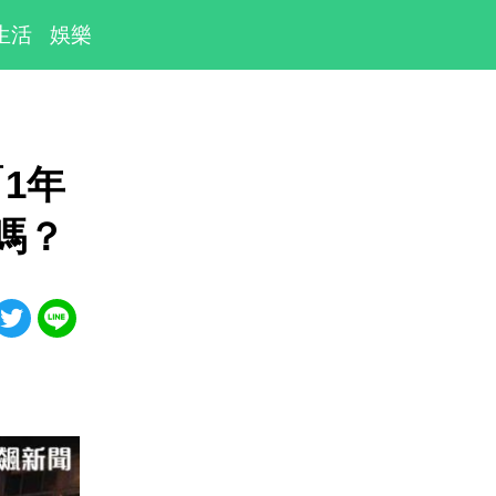
生活
娛樂
1年
嗎？