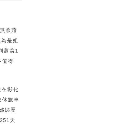
、無照蕭
認為是姐
判蕭翁1
不值得
住在彰化
駛休旅車
姊姊歷
51天