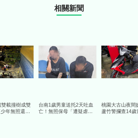
相關新聞
侶雙載撞樹成雙
台南1歲男童送托2天吐血
桃園大古山夜間
查少年無照還泥
亡！無照保母「遭疑虐
蘆竹警攔查14歲
去年才送走他哥
童」住家被蛋洗、撒冥
照駕駛依法嚴辦
紙 警逮3莽男