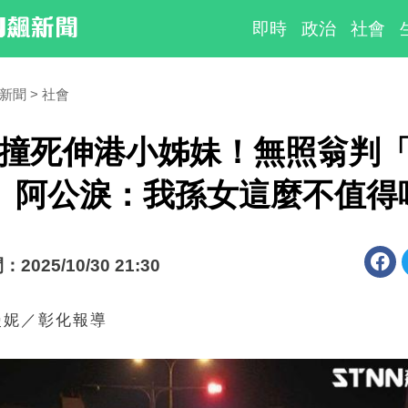
即時
政治
社會
時新聞
社會
撞死伸港小姊妹！無照翁判「
」阿公淚：我孫女這麼不值得
025/10/30 21:30
漫妮／彰化報導