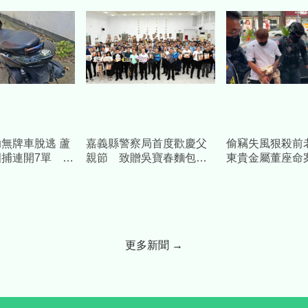
無牌車脫逃 蘆
嘉義縣警察局首度歡慶父
偷竊失風狠殺前
捕連開7單 最
親節 致贈吳寶春麵包慰
東貴金屬董座命案
萬
勞警察爸爸
前員工遭收押禁
更多新聞 →