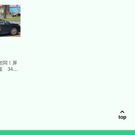
老闆！屏
 34歲
見
top