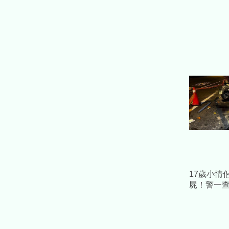
17歲小情
屍！警一
醉 父：