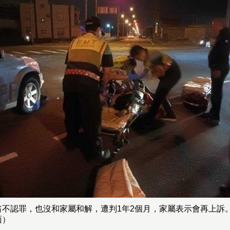
翁不認罪，也沒和家屬和解，遭判1年2個月，家屬表示會再上訴
面）