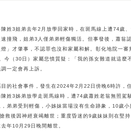
港陳姓3姐弟去年2月放學回家時，在斑馬線上遭74歲
超速撞飛，姐弟3人僅弟弟輕傷獨活。但事發後，蕭翁
紅燈」才肇事，不認罪也沒和家屬和解。彰化地院一審
月。今（30日）家屬悲憤質疑：「我的孫女難道就這麼
強調一定會再上訴。
目的社會事件，發生在2024年2月22日傍晚6時許，
的陳姓3姊弟放學走斑馬線時，遭74歲蕭姓老翁無照駕
上，弟弟受到輕傷，小姊妹當場沒有生命跡象，10歲小
天搶救後因神經衰竭離世；重度昏迷的9歲妹妹則在堅持2
去年10月29日晚間離世。