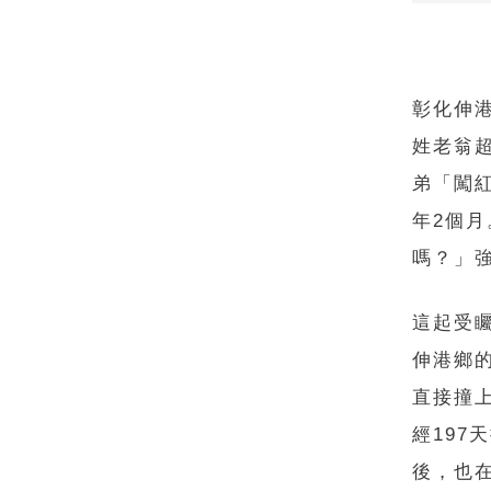
彰化伸
姓老翁
弟「闖
年2個
嗎？」
這起受矚
伸港鄉
直接撞
經197
後，也在