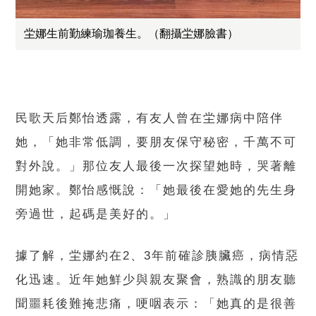
坣娜生前勤練瑜珈養生。（翻攝坣娜臉書）
民歌天后鄭怡透露，有友人曾在坣娜病中陪伴
她，「她非常低調，要朋友保守秘密，千萬不可
對外說。」那位友人最後一次探望她時，哭著離
開她家。鄭怡感慨說：「她最後在愛她的先生身
旁過世，起碼是美好的。」
據了解，坣娜約在2、3年前確診胰臟癌，病情惡
化迅速。近年她鮮少與親友聚會，熟識的朋友聽
聞噩耗後難掩悲痛，哽咽表示：「她真的是很善