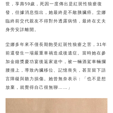
世，享壽59歲，死因一度傳出是紅斑性狼瘡復
發，但據消息指出，她最終是不敵胰臟癌。坣娜
臨終前交代親友不得對外透露病情，最終在丈夫
身旁安詳離開。
坣娜多年來不僅長期飽受紅斑性狼瘡之苦，31年
前還發生一場嚴重車禍造成後遺症。當時她在參
加金鐘獎慶功宴後返家途中，被一輛酒駕車輛攔
腰撞上，導致內臟移位、記憶喪失，甚至留下語
言障礙與聽力損傷。她曾無奈表示：「也不是想
放棄，就覺得自己很無聊……」