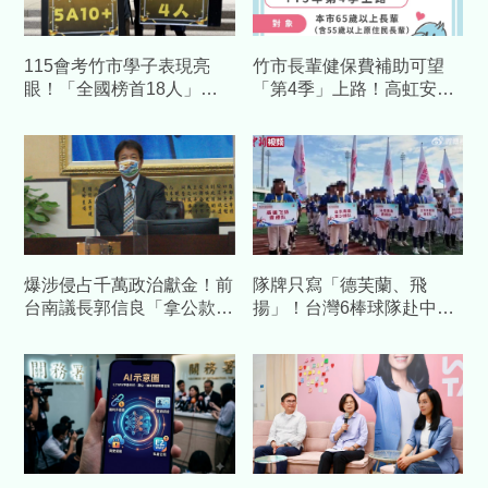
115會考竹市學子表現亮
竹市長輩健保費補助可望
眼！「全國榜首18人」比
「第4季」上路！高虹安：
去年多13人 高虹安：教
免申請、不排富、年省近萬
育政策開花結果
元
爆涉侵占千萬政治獻金！前
隊牌只寫「德芙蘭、飛
台南議長郭信良「拿公款補
揚」！台灣6棒球隊赴中交
個人債缺」 檢方起訴求重
流藏校名 陸委會發聲警告
刑