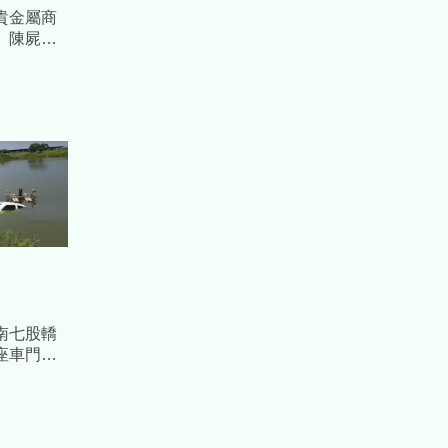
貴金屬商
」陳屍血
屍崩潰報
南七股轎
座車門大
幸溺斃