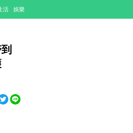
生活
娛樂
警到
護