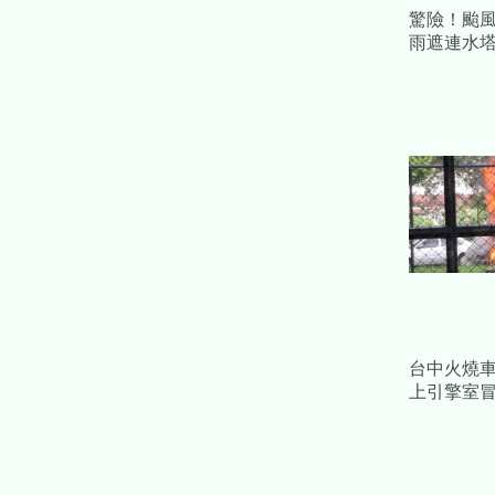
驚險！颱
雨遮連水
洲5車慘遭
台中火燒
上引擎室
只剩骨架