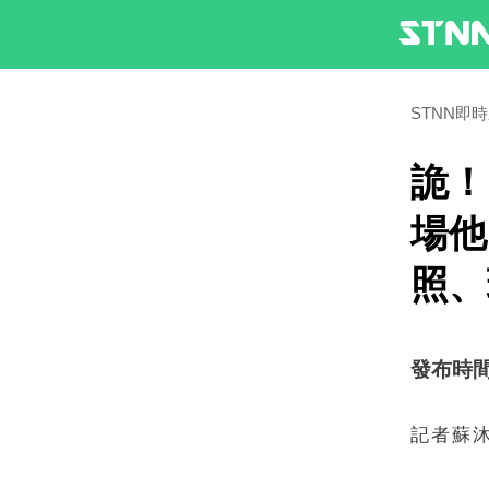
STNN即
詭！
場他
照、
發布時間：2
記者蘇