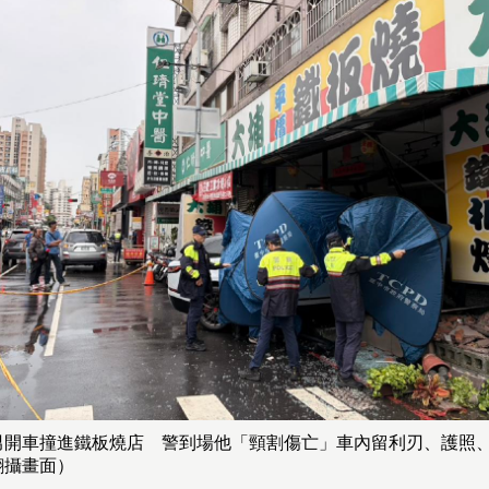
男開車撞進鐵板燒店 警到場他「頸割傷亡」車內留利刃、護照
翻攝畫面）