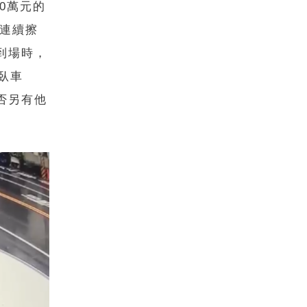
0萬元的
，連續擦
到場時，
臥車
否另有他