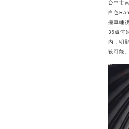
台中市南
白色Ra
撞車輛
36歲
內，明
殺可能