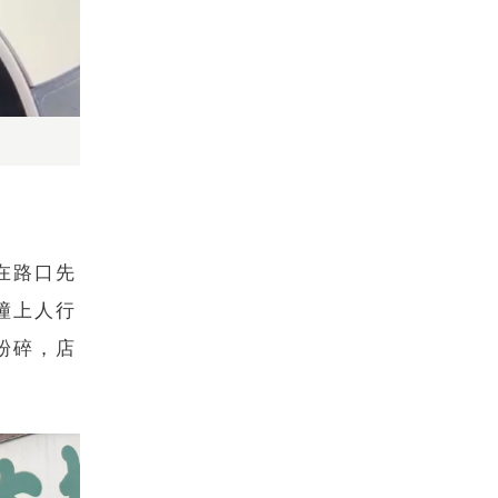
在路口先
撞上人行
粉碎，店