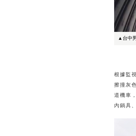
▲台中
根據監
擦撞灰
道機車
內鍋具