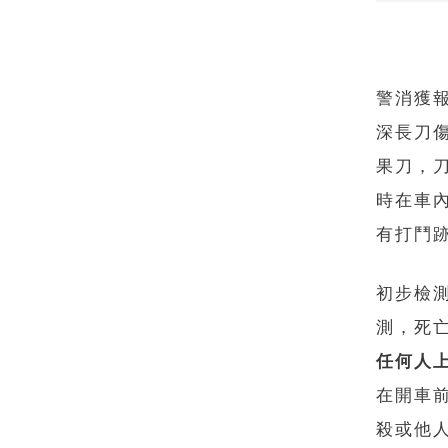
警消獲
深長刀傷
果刀，
時在車
有打鬥
初步檢
測，死
任何人
在開車
殺或他