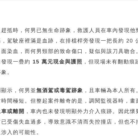
報趕抵時，何男已無生命跡象，救護人員在車內發現他
，駕駛座裡滿是血跡，在排檔桿旁發現一把長約 20 
刀面染血，而何男頸部的致命傷口，疑似與該刀具吻合
內發現一疊約
15 萬元現金與護照
，但現場未有翻動痕
跡象。
測顯示，何男並
無酒駕或毒駕跡象
，且車輛為本人所有
亡時間極短。但整起案件離奇的是，調閱監視器時，畫
上車或離開
，車內也未發現明顯外力介入痕跡。因此懷
前已受傷失血過多，導致意識不清而失控撞店，但也不
人涉入的可能性。