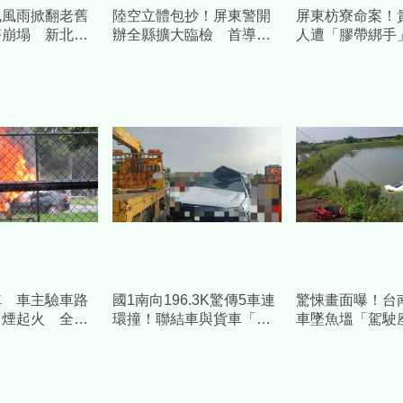
風風雨掀翻老舊
陸空立體包抄！屏東警開
屏東枋寮命案！
塔崩塌 新北蘆
辦全縣擴大臨檢 首導入
人遭「膠帶綁手
重壓
無人機空中偵監抓包避檢
泊 兒開門見父
車
警
車 車主驗車路
國1南向196.3K驚傳5車連
驚悚畫面曝！台
冒煙起火 全車
環撞！聯結車與貨車「擠
車墜魚塭「駕駛
成一團」釀2傷
開」 蘇姓塭主不