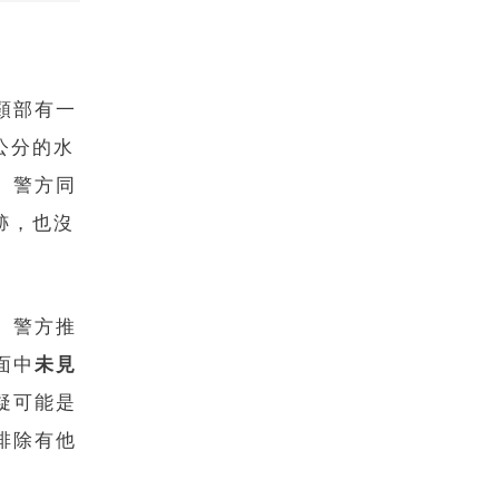
頸部有一
公分的水
。警方同
跡，也沒
。警方推
面中
未見
疑可能是
排除有他