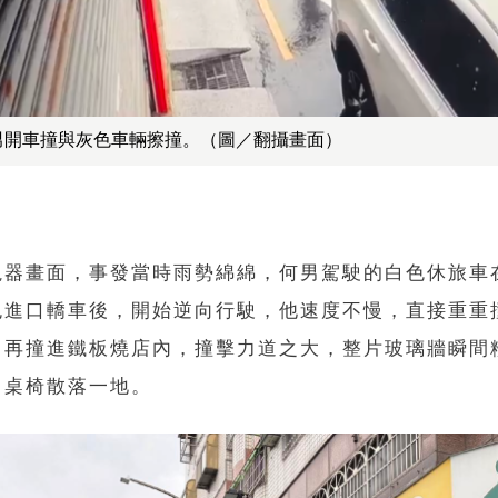
男開車撞與灰色車輛擦撞。（圖／翻攝畫面）
視器畫面，事發當時雨勢綿綿，何男駕駛的白色休旅車
色進口轎車後，開始逆向行駛，他速度不慢，直接重重
，再撞進鐵板燒店內，撞擊力道之大，整片玻璃牆瞬間
、桌椅散落一地。