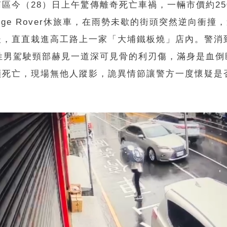
區今（28）日上午驚傳離奇死亡車禍，一輛市價約25
nge Rover休旅車，在雨勢未歇的街頭突然逆向衝撞
後，直直栽進高工路上一家「大埔鐵板燒」店內。警消
何姓男駕駛頸部赫見一道深可見骨的利刃傷，滿身是血倒
顯死亡，現場無他人蹤影，詭異情節讓警方一度懷疑是
。