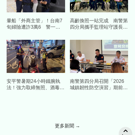
暈船「外商主管」！台南7
高齡換照一站完成 南警第
旬婦險遭詐3萬6 警一通
四分局攜手監理站守護長者
電話戳破愛情粉紅泡泡
行車安全
安平警暑期24小時鐵腕執
南警第四分局召開「2026
法！強力取締無照、酒毒駕
城鎮韌性防空演習」期前協
及交通違規
調會 攜手各界加強整備
更多新聞 →