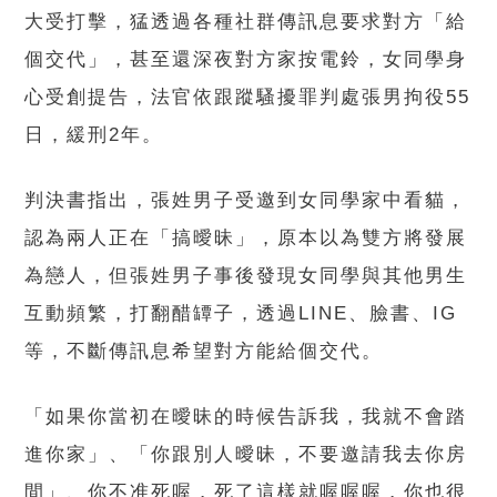
大受打擊，猛透過各種社群傳訊息要求對方「給
個交代」，甚至還深夜對方家按電鈴，女同學身
心受創提告，法官依跟蹤騷擾罪判處張男拘役55
日，緩刑2年。
判決書指出，張姓男子受邀到女同學家中看貓，
認為兩人正在「搞曖昧」，原本以為雙方將發展
為戀人，但張姓男子事後發現女同學與其他男生
互動頻繁，打翻醋罈子，透過LINE、臉書、IG
等，不斷傳訊息希望對方能給個交代。
「如果你當初在曖昧的時候告訴我，我就不會踏
進你家」、「你跟別人曖昧，不要邀請我去你房
間」、你不准死喔，死了這樣就喔喔喔，你也很