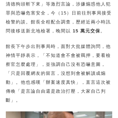
清德狗頭斬下來」等激烈言論，涉嫌煽惑他人犯
罪與恐嚇危害安全，今（15）日前往刑事局接受
檢警約談。館長全程配合調查，歷經近兩小時訊
問後移送新北地檢署，晚間以
15 萬元交保
。
館長下午步出刑事局時，面對大批媒體詢問，他
神情平靜表示，「不知道會不會被羈押，要看檢
察官怎麼處理」，並強調自己沒有恐嚇意圖，
「只是回覆網友的留言，沒想到會被解讀成煽
動」。他也感嘆「辦案速度真快」，直言這次被
傳喚「是言論自由還是政治打壓，大家自己判
斷」。