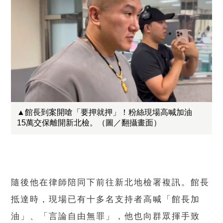
▲館長到案開嗆「要押就押」！粉絲現場高喊加油
15萬交保離開新北檢。（圖／翻攝畫面）
隨後他在律師陪同下前往新北地檢署複訊。館長
抵達時，現場已有十多名支持者高喊「館長加
油」、「言論自由無罪」，他也向群眾揮手致