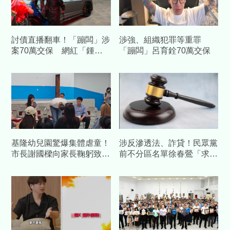
討債直播翻車！「蹦闆」涉
渉強、組織犯罪等重罪
案70萬交保 網紅「鍾小
「蹦闆」呂育銓70萬交保
鍾」、竹聯幫大哥遭收押禁
見
基隆幼兒園驚爆集體虐童！
涉反滲透法、詐貸！民眾黨
市長謝國樑向家長鞠躬致
前不分區名單徐春鶯「求刑
歉 檢方複訊諭令6人交保
21年6月」法官裁定200萬
交保