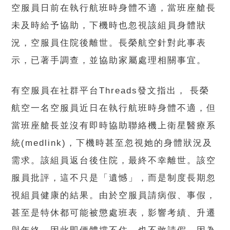
空服員日前在執行航班時身體不適，當班座艙長
未及時給予協助，下機時也忽視該組員身體狀
況，空服員住院後離世。長榮航空針對此事表
示，已著手調查，並協助家屬處理相關事宜。
有空服員在社群平台Threads發文指出， 長榮
航空一名空服員近日在執行航班時身體不適，但
當班座艙長並沒有即時協助聯絡機上衛星醫療系
統(medlink)，下機時甚至忽視她的身體狀況及
需求。該組員返台後住院，最終不幸離世。該空
服員批評，這不只是「遺憾」，而是制度長期忽
視組員健康的結果。由於空服員請病假、事假，
甚至是特休都可能被懲處班表，影響考績、升遷