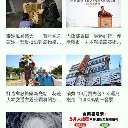
毒油風暴擴大！「百年堂苦
內政部表揚「馬路好行」獲
茶油」驚爆檢出致癌物超
獎縣市 人本環境競賽學生
標 北市府鐵腕急下架
團隊同場吸睛
打造寓教於樂新亮點 花蓮
消費213元買肉包！幸運兒
大本交通主題公園將開放體
抱走「1000萬統一發票」
驗
大獎 名店身分曝光