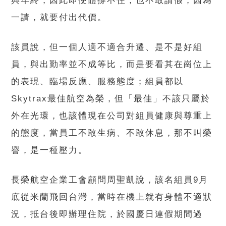
與年終，因此即便體撐不住，也不敢請假，因為
一請，就要付出代價。
該員說，但一個人適不適合升遷、是不是好組
員，與出勤率並不成等比，而是要看其在崗位上
的表現、臨場反應、服務態度；組員都以
Skytrax最佳航空為榮，但「最佳」不該只屬於
外在光環，也該體現在公司對組員健康與尊重上
的態度，當員工不敢生病、不敢休息，那不叫榮
譽，是一種壓力。
長榮航空企業工會顧問周聖凱說，該名組員9月
底從米蘭飛回台灣，當時在機上就有身體不適狀
況，抵台後即辦理住院，於國慶日連假期間過