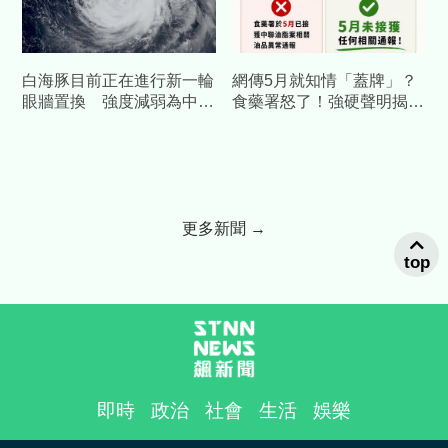
白海豚目前正在進行新一輪
網傳5月就知情「蓋牌」？
眼牆置換 強度減弱為中度
食藥署怒了！強硬聲明揭真
颱風
相：勿造謠
更多新聞 →
top
即時
政治
社會
生活
娛樂