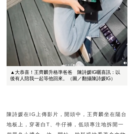
▲大恭喜！王齊麟升格準爸爸 陳詩媛IG曬喜訊：以
後有人陪我一起等他回來。（圖／翻攝陳詩媛IG）
陳詩媛在IG上傳影片，開頭中，王齊麟坐在陽台
地板上，穿著白T、牛仔褲，低頭專注地拆開一