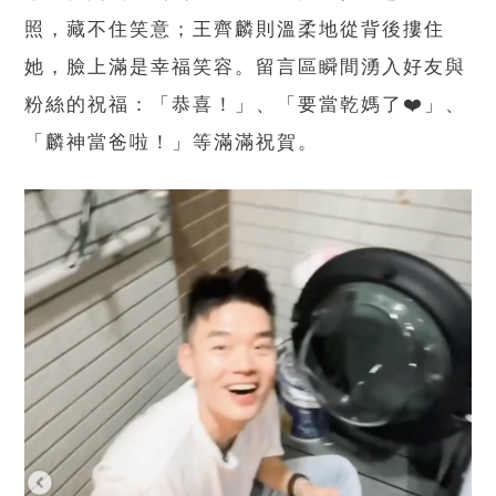
照，藏不住笑意；王齊麟則溫柔地從背後摟住
她，臉上滿是幸福笑容。留言區瞬間湧入好友與
粉絲的祝福：「恭喜！」、「要當乾媽了❤️」、
「麟神當爸啦！」等滿滿祝賀。