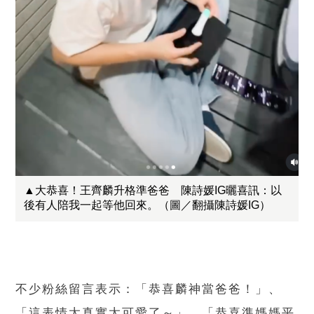
▲大恭喜！王齊麟升格準爸爸 陳詩媛IG曬喜訊：以
後有人陪我一起等他回來。（圖／翻攝陳詩媛IG）
不少粉絲留言表示：「恭喜麟神當爸爸！」、
「這表情太真實太可愛了～」、「恭喜準媽媽平