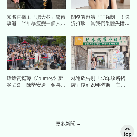
知名直播主「肥大叔」驚傳
關務署澄清「非強制」！陳
驟逝！半年暴瘦變一個人
沂打臉：當我們集體失憶？
才宣布休播…粉專證實離世
再嗆：馬英九時代早被罵慘
噩耗
瑋瑋黃挺瑋《Journey》辦
林逸欣告別「43年診所招
簽唱會 陳勢安送「金喜」
牌」復刻20年舊照 亡父
加持祝福
身影惹鼻酸
更多新聞 →
top