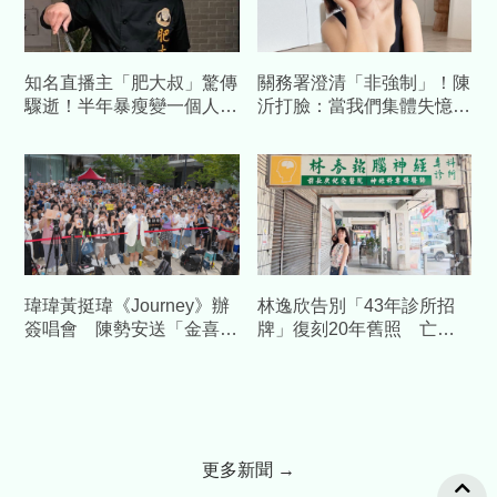
知名直播主「肥大叔」驚傳
關務署澄清「非強制」！陳
驟逝！半年暴瘦變一個人
沂打臉：當我們集體失憶？
才宣布休播…粉專證實離世
再嗆：馬英九時代早被罵慘
噩耗
瑋瑋黃挺瑋《Journey》辦
林逸欣告別「43年診所招
簽唱會 陳勢安送「金喜」
牌」復刻20年舊照 亡父
加持祝福
身影惹鼻酸
更多新聞 →