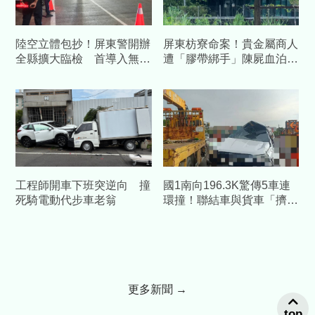
陸空立體包抄！屏東警開辦
屏東枋寮命案！貴金屬商人
全縣擴大臨檢 首導入無人
遭「膠帶綁手」陳屍血泊
機空中偵監抓包避檢車
兒開門見父屍崩潰報警
工程師開車下班突逆向 撞
國1南向196.3K驚傳5車連
死騎電動代步車老翁
環撞！聯結車與貨車「擠成
一團」釀2傷
更多新聞 →
top