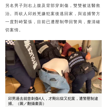
另名男子則右上腹及背部穿刺傷，雙雙被送醫救
治。而砍人邱姓兇嫌犯案後逃回家，與追捕警方
一度對峙緊張，目前已遭壓制帶回警局，釐清確
切案情。
邱男過去就曾刺傷4人，才剛出獄又犯案，遭警壓制逮
捕。（圖／翻攝畫面）