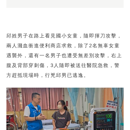
邱姓男子在路上看見國小女童，隨即揮刀攻擊，
兩人濺血衝進便利商店求救，除了2名無辜女童
遇襲外，還有一名男子也遭受無差別攻擊，右上
腹及背部穿刺傷，3人隨即被送往醫院急救，警
方趕抵現場時，行兇邱男已逃逸。