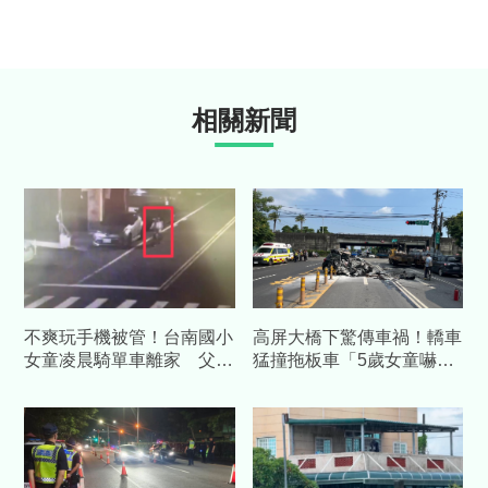
相關新聞
不爽玩手機被管！台南國小
高屏大橋下驚傳車禍！轎車
女童凌晨騎單車離家 父母
猛撞拖板車「5歲女童嚇
醒來傻眼：人不見了
哭」 3人受傷急送醫