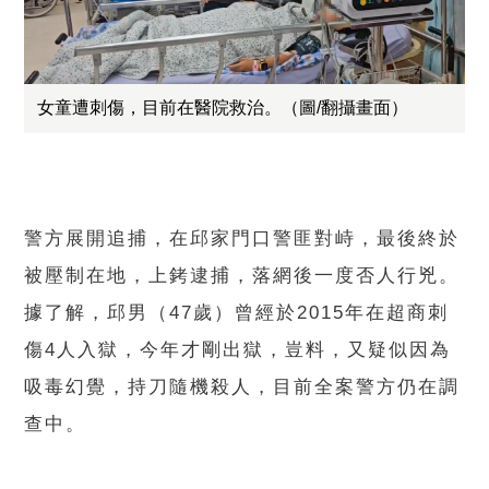
女童遭刺傷，目前在醫院救治。（圖/翻攝畫面）
警方展開追捕，在邱家門口警匪對峙，最後終於
被壓制在地，上銬逮捕，落網後一度否人行兇。
據了解，邱男（47歲）曾經於2015年在超商刺
傷4人入獄，今年才剛出獄，豈料，又疑似因為
吸毒幻覺，持刀隨機殺人，目前全案警方仍在調
查中。