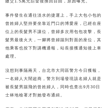
繳交1.5萬元罰金後換回自由，原因曝光。
事件發生在通往淡水的捷運上，手上大包小包的
曾姓婦人堅持要坐靠近門口的博愛座，已經在座
位上的長髮男不讓位，曾婦多次用包包攻擊，長
髮男最後火大，一腳將曾婦踹到對面的座位，其
他乘客也按下對講機通報，站長接獲通知後上車
處理。
沒想到事隔兩天，台北市大同區警方今日獲報，
一名婦人大鬧超商，警方到場發現該名婦人就是
被長髮男踹飛的曾姓婦人，同時也查出9月30日
士林地檢署才對她發布通緝。