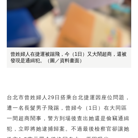
曾姓婦人在捷運被踹飛，今（1日）又大鬧超商，還被
發現是通緝犯。（圖／資料畫面）
台北市曾姓婦人29日搭乘台北捷運因座位問題，
遭一名長髮男子飛踢，曾婦今（1日）在大同區
一間超商鬧事，警方到場後查出她還是偷竊通緝
犯，立即將她逮捕歸案。不過最後檢察官卻讓她