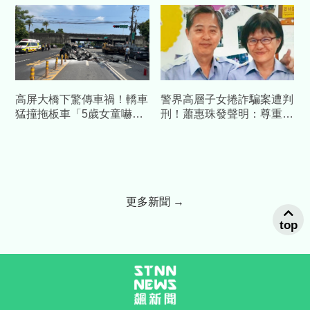
高屏大橋下驚傳車禍！轎車
警界高層子女捲詐騙案遭判
猛撞拖板車「5歲女童嚇
刑！蕭惠珠發聲明：尊重判
哭」 3人受傷急送醫
決、女兒已汲取教訓
更多新聞 →
top