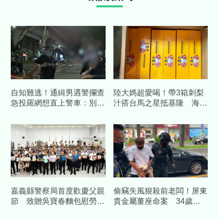
自知難逃！通緝男遇警攔查
陸大媽超愛喝！帶3箱刺梨
急投羅網想直上警車：別查
汁搭台馬之星抵基隆 海巡
了載我走
查扣504包
嘉義縣警察局首度歡慶父親
偷竊失風狠殺前老闆！屏東
節 致贈吳寶春麵包慰勞警
貴金屬董座命案 34歲前
察爸爸
員工遭收押禁見