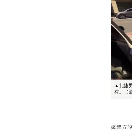
▲北捷
有。（
據警方