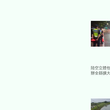
陸空立體
辦全縣擴
無人機空
車