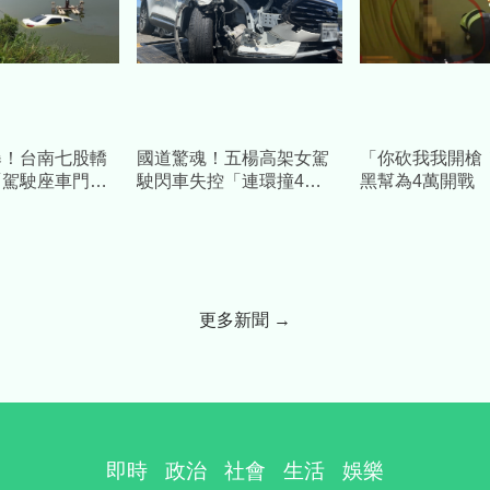
曝！台南七股轎
國道驚魂！五楊高架女駕
「你砍我我開槍
「駕駛座車門大
駛閃車失控「連環撞4
黑幫為4萬開戰
塭主不幸溺斃
車」 驚悚毀損畫面曝光
貿易公司後帶槍
更多新聞 →
即時
政治
社會
生活
娛樂