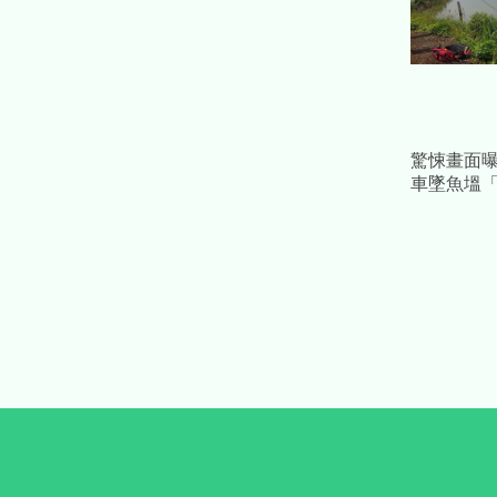
驚悚畫面
車墜魚塭
開」 蘇姓