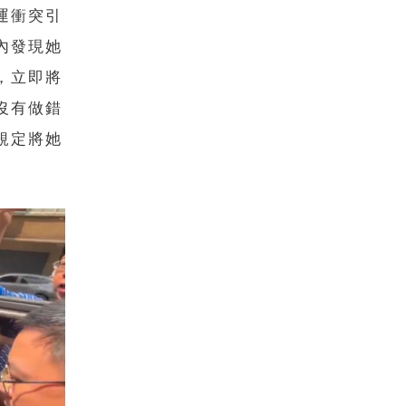
運衝突引
內發現她
，立即將
沒有做錯
規定將她