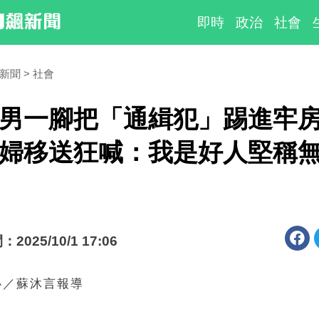
即時
政治
社會
時新聞
社會
男一腳把「通緝犯」踢進牢
婦移送狂喊：我是好人堅稱
025/10/1 17:06
心／蘇沐言報導