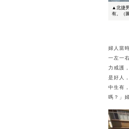
▲北捷
有。（
婦人當
一左一
力戒護
是好人
中生有
嗎？」