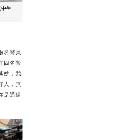
無中生
兩名警員
有四名警
其妙，我
好人，無
你是通緝