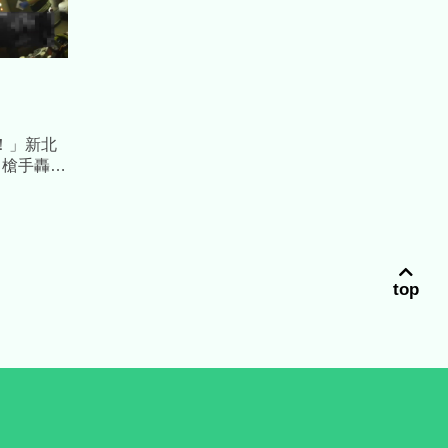
！」新北
 槍手轟爆
自首
top