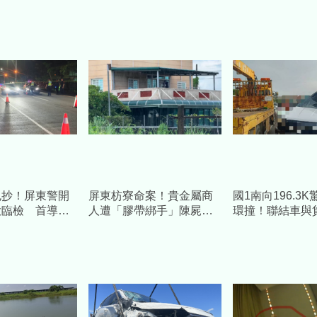
包抄！屏東警開
屏東枋寮命案！貴金屬商
國1南向196.3
大臨檢 首導入
人遭「膠帶綁手」陳屍血
環撞！聯結車與
中偵監抓包避檢
泊 兒開門見父屍崩潰報
成一團」釀2傷
警