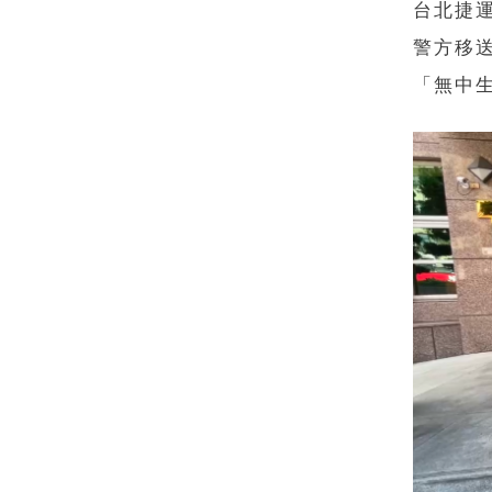
台北捷
警方移
「無中