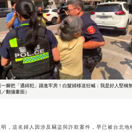
男一腳把「通緝犯」踢進牢房！白髮婦移送狂喊：我是好人堅稱
圖／翻攝畫面）
說明，這名婦人因涉及竊盜與詐欺案件，早已被台北地