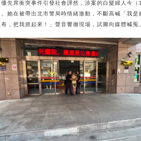
運優先席衝突事件引發社會譁然，涉案的白髮婦人今（
送。她在被帶出北市警局時情緒激動，不斷高喊「我是
生有，把我抓起來！」聲音響徹現場，試圖向媒體喊冤