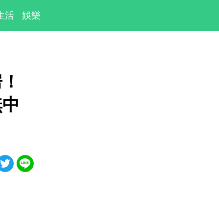
生活
娛樂
房！
無中