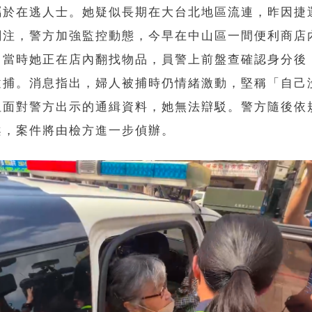
屬於在逃人士。她疑似長期在大台北地區流連，昨因捷
關注，警方加強監控動態，今早在中山區一間便利商店
。當時她正在店內翻找物品，員警上前盤查確認身分後
逮捕。消息指出，婦人被捕時仍情緒激動，堅稱「自己
但面對警方出示的通緝資料，她無法辯駁。警方隨後依
案，案件將由檢方進一步偵辦。