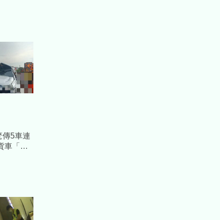
K驚傳5車連
貨車「擠