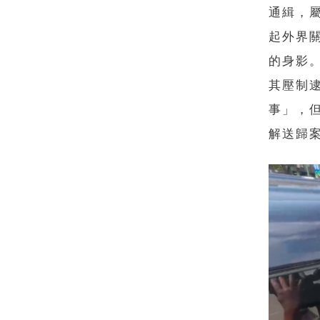
通緝，
起外界
的身影
其壓制
事」，
解送歸