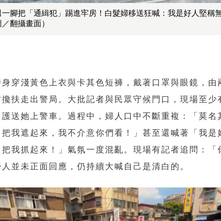
男一腳把「通緝犯」踢進牢房！白髮婦移送狂喊：我是好人堅稱
圖／翻攝畫面）
時身穿淺黃色上衣與卡其色短褲，戴著口罩與眼鏡，由
右攙扶走出警局。大批記者與民眾守候門口，現場至少
，護送她上警車。過程中，婦人口中不斷重複：「莫名
，把我遮起來，我不介意你們看！」甚至還喊著「我是
，把我抓起來！」氣氛一度混亂。現場有記者追問：「
婦人並未正面回應，仍持續大喊自己是清白的。