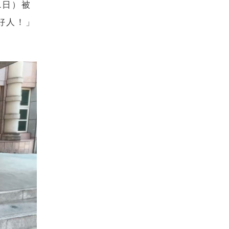
1日）被
好人！」
。