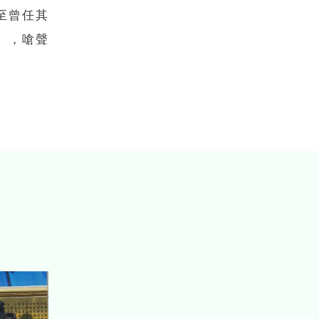
至曾任其
」，嗆聲