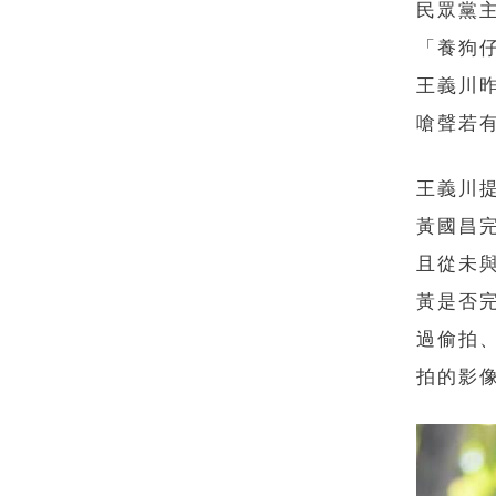
民眾黨
「養狗
王義川
嗆聲若
王義川
黃國昌
且從未
黃是否
過偷拍
拍的影