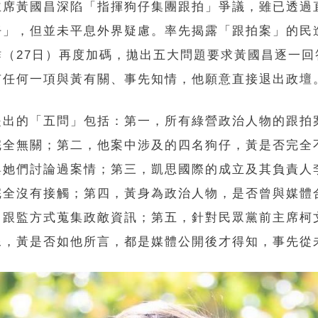
主席黃國昌深陷「指揮狗仔集團跟拍」爭議，雖已透過
仔」，但並未平息外界疑慮。率先揭露「跟拍案」的民
昨（27日）再度加碼，拋出五大問題要求黃國昌逐一回
有任何一項與黃有關、事先知情，他願意直接退出政壇
提出的「五問」包括：第一，所有綠營政治人物的跟拍
完全無關；第二，他案中涉及的四名狗仔，黃是否完全
與她們討論過案情；第三，凱思國際的成立及其負責人
完全沒有接觸；第四，黃身為政治人物，是否曾與媒體
、跟監方式蒐集政敵資訊；第五，針對民眾黨前主席柯
像，黃是否如他所言，都是媒體公開後才得知，事先從