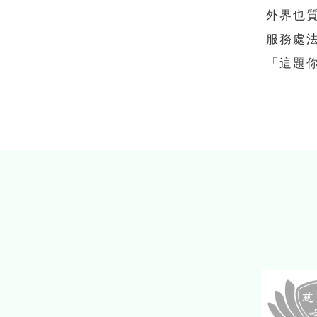
外界也
服務處
「這題