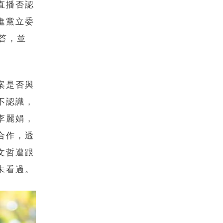
直播否認
進黨立委
答，並
。
案是否與
不認識，
李麗娟，
合作，透
文哲遭跟
未看過。