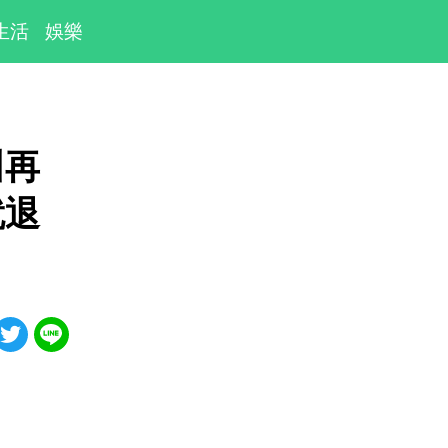
生活
娛樂
川再
就退