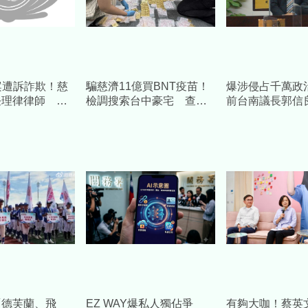
案遭訴詐欺！慈
騙慈濟11億買BNT疫苗！
爆涉侵占千萬政
任理律律師 將
檢調搜索台中豪宅 查扣
前台南議長郭信
施捍衛捐款人權
逾10億8千萬犯罪所得
款補個人債缺」
求重刑
「德芙蘭、飛
EZ WAY爆私人獨佔爭
有夠大咖！蔡英