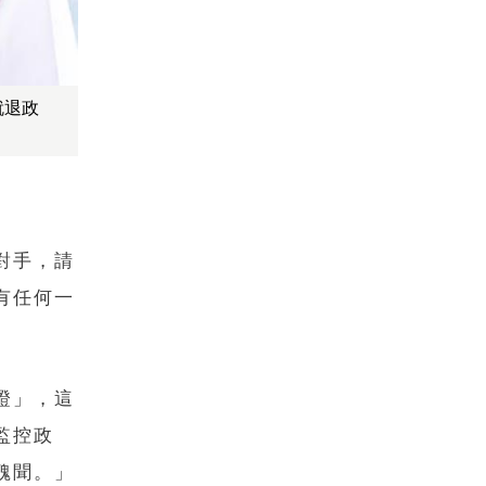
就退政
對手，請
有任何一
證」，這
監控政
醜聞。」