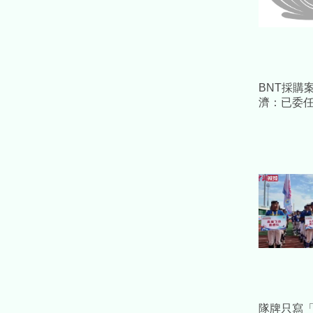
BNT採購
濟：已委
採必要措
益
隊牌只寫