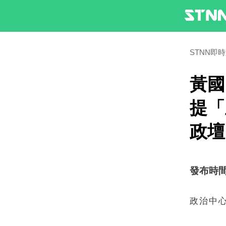
STNN即
黃國
提「
政壇
發布時間：2
政治中