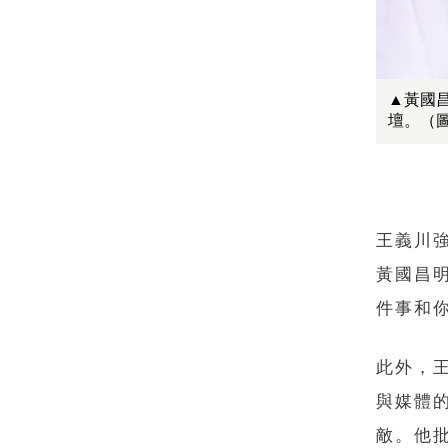
▲黃國
壇。（
王義川
黃國昌
件事和
此外，
與媒體
敵。他