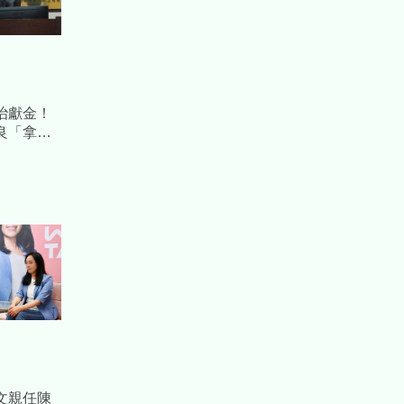
治獻金！
良「拿公
 檢方起訴
文親任陳