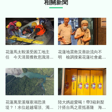
相關新聞
花蓮馬太鞍溪受困工地主
花蓮地震救災善款流向不
任 今天清晨獲救意識清楚
明 檢調搜索花蓮社會處
送醫治療
處長陳加富40萬交保
花蓮萬里溪堰塞湖恐潰
陸大媽超愛喝！帶3箱刺梨
堤？！水位超越壩頂、濁水
汁搭台馬之星抵基隆 海巡