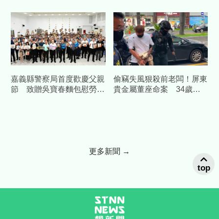
湧出 最新受災影響評估曝
查扣504包
光
嘉義縣警察局首度歡慶父親
偷竊失風狠殺前老闆！屏東
節 致贈吳寶春麵包慰勞警
貴金屬董座命案 34歲前
察爸爸
員工遭收押禁見
更多新聞 →
top