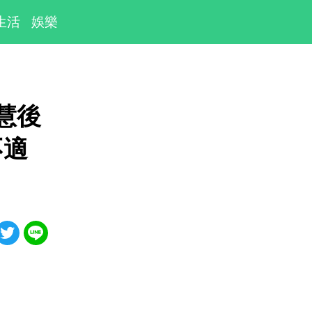
生活
娛樂
慧後
不適