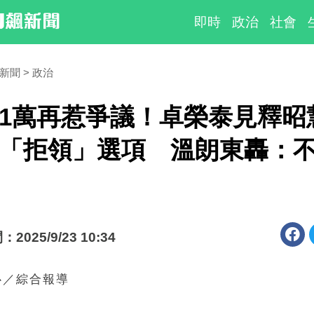
即時
政治
社會
時新聞
政治
1萬再惹爭議！卓榮泰見釋昭
「拒領」選項 溫朗東轟：
025/9/23 10:34
心／綜合報導