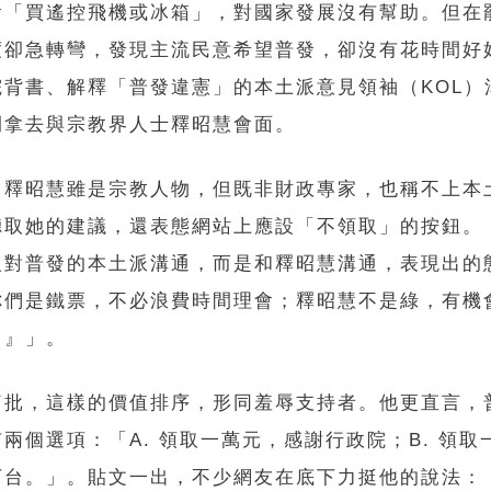
會「買遙控飛機或冰箱」，對國家發展沒有幫助。但在
度卻急轉彎，發現主流民意希望普發，卻沒有花時間好
院背書、解釋「普發違憲」的本土派意見領袖（KOL）
間拿去與宗教界人士釋昭慧會面。
，釋昭慧雖是宗教人物，但既非財政專家，也稱不上本
聽取她的建議，還表態網站上應設「不領取」的按鈕。
反對普發的本土派溝通，而是和釋昭慧溝通，表現出的
你們是鐵票，不必浪費時間理會；釋昭慧不是綠，有機
。』」。
痛批，這樣的價值排序，形同羞辱支持者。他更直言，
兩個選項：「A. 領取一萬元，感謝行政院；B. 領取
下台。」。貼文一出，不少網友在底下力挺他的說法：