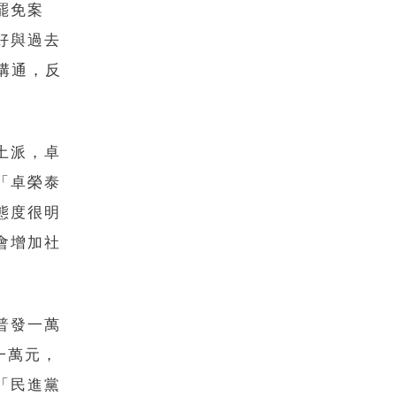
罷免案
好與過去
溝通，反
土派，卓
「卓榮泰
態度很明
會增加社
普發一萬
一萬元，
「民進黨