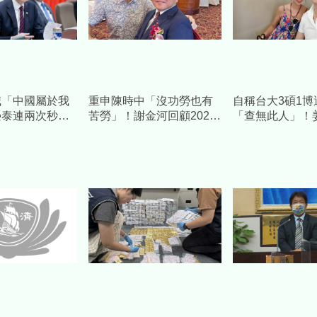
喊「中國屬於我
重申陳時中「沒功勞也有
自稱台大3碩1博
榮泰連兩次秒
苦勞」！謝金河回顧2021
「查無此人」！
明天去北京看看
疫苗荒：有人顛倒黑白令
友不忍了 臉書7
人痛心
大談「邏輯」反
真相