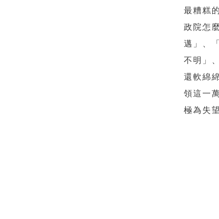
最糟糕
政院怎
邁」、
不明」
還軟綿
領這一
極為失