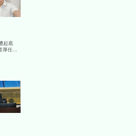
遭起底
姜厚任女
64字長文
擊：接近