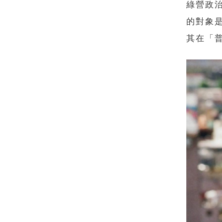
綠營政
的對象
其在「