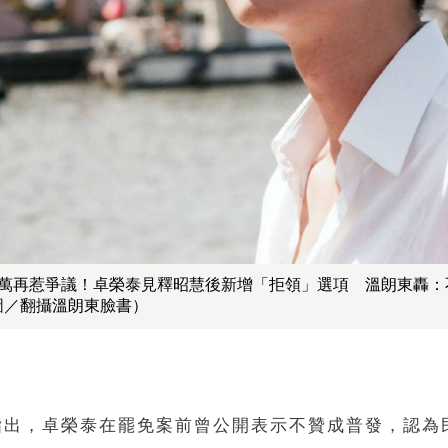
1萬再惹爭議！卓榮泰見釋昭慧後新增「拒領」選項 溫朗東轟：
圖／翻攝溫朗東臉書）
指出，卓榮泰在罷免案前曾公開表示不贊成普發，認為