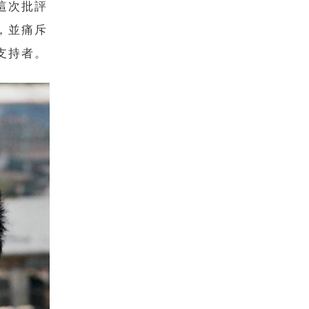
這次批評
，並痛斥
支持者。