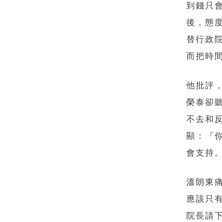
到錢只
後，態
替行政
而把時
他批評
榮泰卻
不去和
顯：『
會支持
溫朗東
應該只有
院長請