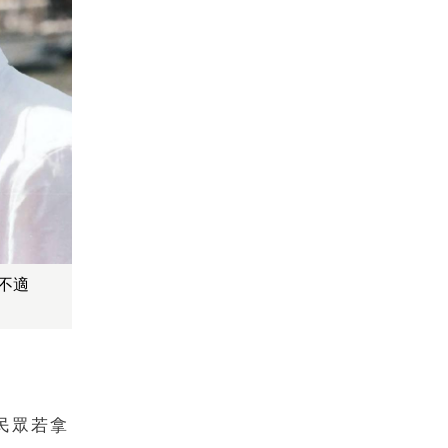
不適
民眾若拿