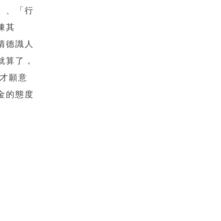
」、「行
陳其
清德識人
就算了，
我才願意
金的態度