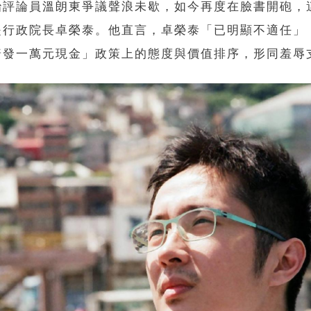
治評論員溫朗東爭議聲浪未歇，如今再度在臉書開砲，
是行政院長卓榮泰。他直言，卓榮泰「已明顯不適任」
普發一萬元現金」政策上的態度與價值排序，形同羞辱