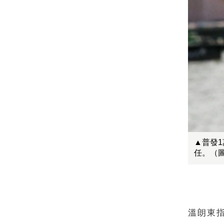
▲普發
任。（
溫朗東