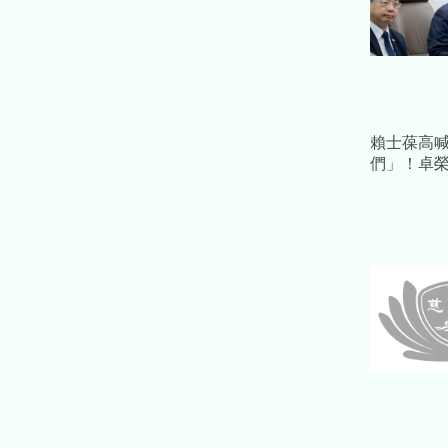
賴士葆高
們」！卓
酸：那你