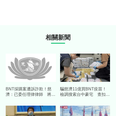
相關新聞
BNT採購案遭訴詐欺！慈
騙慈濟11億買BNT疫苗！
濟：已委任理律律師 將採
檢調搜索台中豪宅 查扣逾
必要措施捍衛捐款人權益
10億8千萬犯罪所得