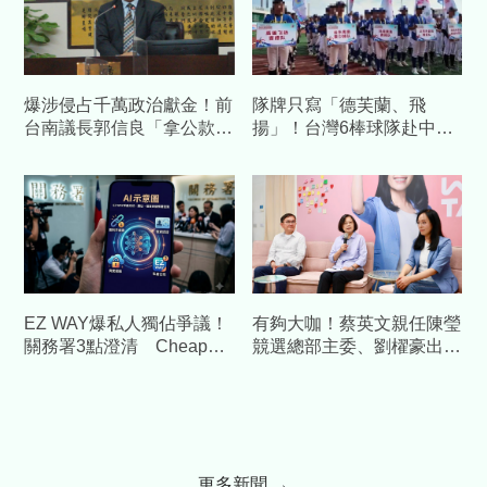
爆涉侵占千萬政治獻金！前
隊牌只寫「德芙蘭、飛
台南議長郭信良「拿公款補
揚」！台灣6棒球隊赴中交
個人債缺」 檢方起訴求重
流藏校名 陸委會發聲警告
刑
EZ WAY爆私人獨佔爭議！
有夠大咖！蔡英文親任陳瑩
關務署3點澄清 Cheap重
競選總部主委、劉櫂豪出任
砲酸：火上加油
總幹事全力布局台東
更多新聞 →