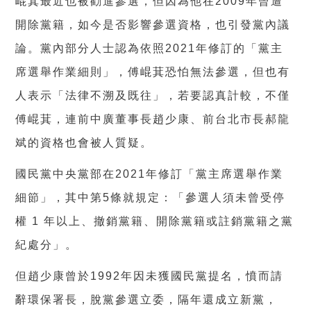
崐萁最近也被勸進參選，但因為他在
2009
年曾遭
開除黨籍，如今是否影響參選資格，也引發黨內議
論。黨內部分人士認為依照
2021
年修訂的「黨主
席選舉作業細則」，傅崐萁恐怕無法參選，但也有
人表示「法律不溯及既往」，若要認真計較，不僅
傅崐萁，連前中廣董事長趙少康、前台北市長郝龍
斌的資格也會被人質疑。
國民黨中央黨部在
2021
年修訂「黨主席選舉作業
細節」，其中第
5
條就規定：「參選人須未曾受停
權
1
年以上、撤銷黨籍、開除黨籍或註銷黨籍之黨
紀處分」。
但趙少康曾於
1992
年因未獲國民黨提名，憤而請
辭環保署長，脫黨參選立委，隔年還成立新黨，