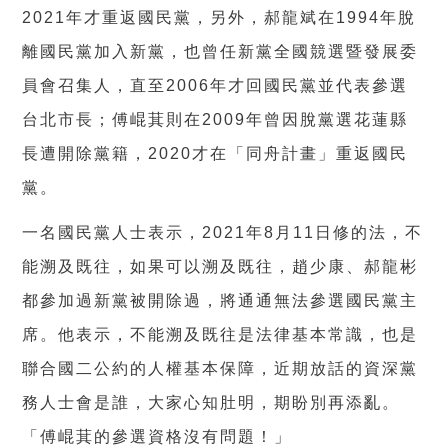
2021
年才重返國民黨，另外，郝龍斌在
1994
年脫
離國民黨加入新黨，也曾任新黨全國競選暨發展委
員會召集人，直至
2006
年才回國民黨並代表參選
台北市長；傅崐萁則在
2009
年曾因脫黨選花蓮縣
長遭開除黨籍，
2020
才在「同舟計畫」重返國民
黨。
一名國民黨人士表示，
2021
年
8
月
11
日修的法，不
能溯及既往，如果可以溯及既往，趙少康、郝龍彬
都參加過新黨被開除過，將通通無法參選國民黨主
席。他表示，不能溯及既往是法律基本常識，也是
聯合國二公約的人權基本保障，近期放話的資深黨
務人士會是誰，大家心知肚明，期盼別再添亂。
「傅崐萁的參選資格沒有問題！」