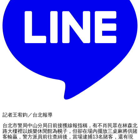
記者王宥鈞／台北報導
台北市警局中山分局日前接獲線報指稱，有不肖民眾在林森北
路大樓裡以娛樂休閒館為幌子，但卻在場內擺放三桌麻將供賭
客輸贏，警方派員前往查緝後，當場逮捕
13
名賭客，還有現