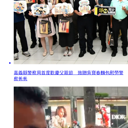
嘉義縣警察局首度歡慶父親節 致贈吳寶春麵包慰勞警
察爸爸