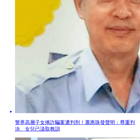
警界高層子女捲詐騙案遭判刑！蕭惠珠發聲明：尊重判
決、女兒已汲取教訓