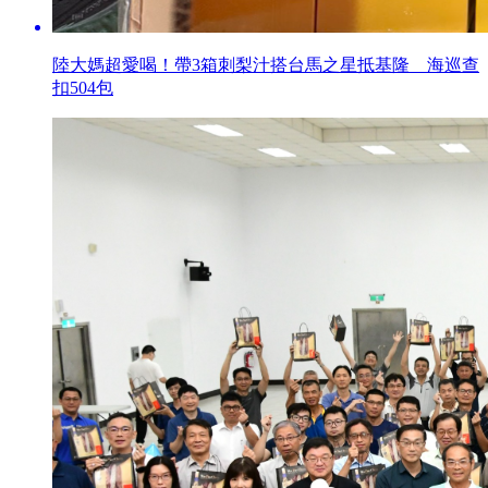
陸大媽超愛喝！帶3箱刺梨汁搭台馬之星抵基隆 海巡查
扣504包