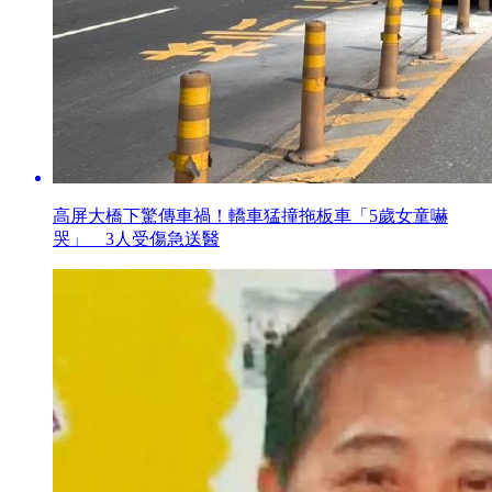
高屏大橋下驚傳車禍！轎車猛撞拖板車「5歲女童嚇
哭」 3人受傷急送醫