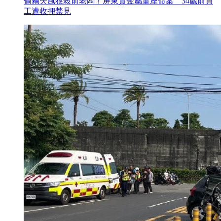
偷竊失風狠殺前老闆！屏東貴金屬董座命案 34歲前員
工遭收押禁見