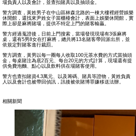
場負責人以及會計，並查扣賭具以及抽頭金。
警方調查，黃姓男子在中山區林森北路的一棟大樓裡經營娛樂
休閒館，還找來尹姓女子當櫃檯會計，表面上娛樂休閒館，實
際上卻是麻將賭場，提供不特定上門的賭客輸贏。
警方經過蒐證後，日前上門搜索，當場發現現場有
3
張麻將
桌，還有
5
男
8
女在打麻將，總共將
13
名賭客帶回派出所，並
依規定對賭客進行裁罰。
警方調查，黃男以每一圈每人收取
100
元茶水費的方式當抽頭
金，每桌賭注為底
2
百元、每台
20
元的方式計算，現場還有提
供免費泡麵、點心以及飲料供在場賭客使用。
警方也查扣賭資
4.3
萬元、以及籌碼、賭具等證物，黃姓負責
人以及會計也被帶回偵訊，訊後被依賭博罪嫌移送法辦。
相關新聞