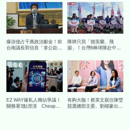
爆涉侵占千萬政治獻金！前
隊牌只寫「德芙蘭、飛
台南議長郭信良「拿公款補
揚」！台灣6棒球隊赴中交
個人債缺」 檢方起訴求重
流藏校名 陸委會發聲警告
刑
EZ WAY爆私人獨佔爭議！
有夠大咖！蔡英文親任陳瑩
關務署3點澄清 Cheap重
競選總部主委、劉櫂豪出任
砲酸：火上加油
總幹事全力布局台東