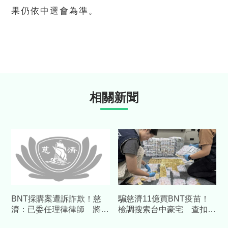
果仍依中選會為準。
相關新聞
BNT採購案遭訴詐欺！慈
騙慈濟11億買BNT疫苗！
濟：已委任理律律師 將採
檢調搜索台中豪宅 查扣逾
必要措施捍衛捐款人權益
10億8千萬犯罪所得